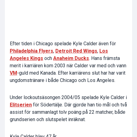
Efter tiden i Chicago spelade Kyle Calder även för
Philadelphia Flyers
,
Detroit Red Wings
,
Los
Angeles Kings
och
Anaheim Ducks
. Hans främsta
merit i karriären kom 2003 när Calder var med och vann
VM
-guld med Kanada. Efter karriärens slut har har varit
ungdomstränare i både Chicago och Los Angeles.
Under lockoutsäsongen 2004/05 spelade Kyle Calder i
Elitserien
för Södertälje. Där gjorde han tio mål och två
assist för sammanlagt tolv poäng på 22 matcher, både
grundserien och slutspelet inräknat.
Kyle Calder blev 47 år.