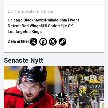
Den här artikeln handlar om:
Chicago Blackhawks
Philadelphia Flyers
Detroit Red Wings
SHL
Södertälje SK
Los Angeles Kings
Dela artikel:
Senaste Nytt