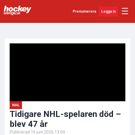
☰
Prenumerera
Logga in
ANNONS
Senaste Nytt
YouTube
SHL
Evenemang
Övrigt
NHL
Tidigare NHL-spelaren död –
blev 47 år
Publicerad
16 juni 2026 13:04