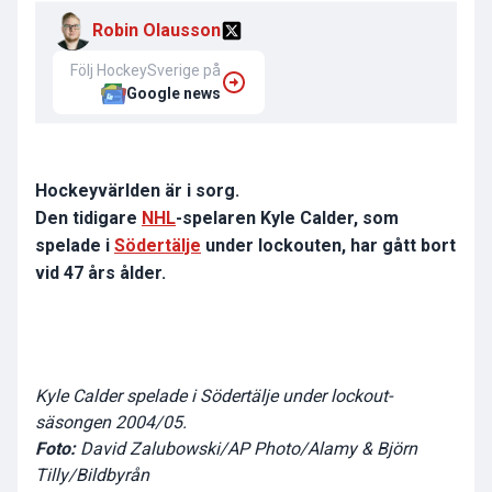
Robin Olausson
Följ HockeySverige på
Google news
Hockeyvärlden är i sorg.
Den tidigare
NHL
-spelaren Kyle Calder, som
spelade i
Södertälje
under lockouten, har gått bort
vid 47 års ålder.
Kyle Calder spelade i Södertälje under lockout-
säsongen 2004/05.
Foto:
David Zalubowski/AP Photo/Alamy & Björn
Tilly/Bildbyrån