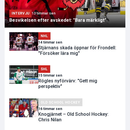
INTERVJU
13 timmar sen
Besvikelsen efter avskedet: "Bara märkligt"
NHL
14 timmar sen
Stjärnans skada öppnar för Frondell:
"Försöker lära mig"
SHL
15 timmar sen
Rögles nyförvärv: "Gett mig
perspektiv"
OLD SCHOOL HOCKEY
16 timmar sen
Knogjärnet – Old School Hockey:
Chris Nilan