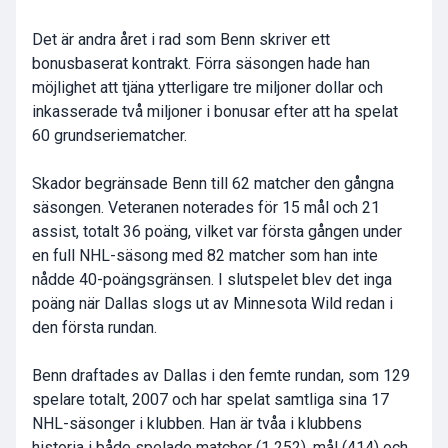
Det är andra året i rad som Benn skriver ett
bonusbaserat kontrakt. Förra säsongen hade han
möjlighet att tjäna ytterligare tre miljoner dollar och
inkasserade två miljoner i bonusar efter att ha spelat
60 grundseriematcher.
Skador begränsade Benn till 62 matcher den gångna
säsongen. Veteranen noterades för 15 mål och 21
assist, totalt 36 poäng, vilket var första gången under
en full NHL-säsong med 82 matcher som han inte
nådde 40-poängsgränsen. I slutspelet blev det inga
poäng när Dallas slogs ut av Minnesota Wild redan i
den första rundan.
Benn draftades av Dallas i den femte rundan, som 129
spelare totalt, 2007 och har spelat samtliga sina 17
NHL-säsonger i klubben. Han är tvåa i klubbens
historia i både spelade matcher (1 252), mål (414) och