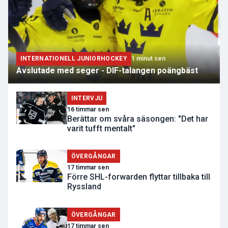
INTERNATIONELL JUNIORHOCKEY
1 minut sen
Avslutade med seger - DIF-talangen poängbäst
INTERVJU
16 timmar sen
Berättar om svåra säsongen: "Det har
varit tufft mentalt"
ÖVERGÅNGAR
17 timmar sen
Förre SHL-forwarden flyttar tillbaka till
Ryssland
ÖVERGÅNGAR
17 timmar sen