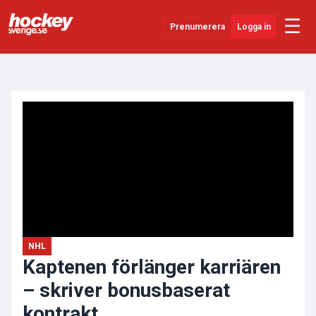
☰
Prenumerera
Logga in
ANNONS
Senaste Nytt
YouTube
SHL
Evenemang
Övrigt
NHL
Kaptenen förlänger karriären
– skriver bonusbaserat
kontrakt