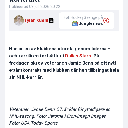
Publicerad
03 juli 2026 20:22
Följ HockeySverige på
Tyler Kuehl
Google news
Han är en av klubbens största genom tiderna –
och karriären fortsätter i
Dallas Stars
. På
fredagen skrev veteranen Jamie Benn på ett nytt
ettårskontrakt med klubben där han tillbringat hela
sin NHL-karriär.
Veteranen Jamie Benn, 37, är klar för ytterligare en
NHL-säsong. Foto: Jerome Miron-Imagn Images
Foto:
USA Today Sports