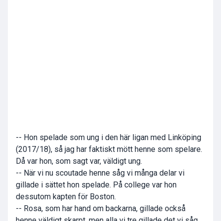
-- Hon spelade som ung i den här ligan med Linköping
(2017/18), så jag har faktiskt mött henne som spelare.
Då var hon, som sagt var, väldigt ung.
-- När vi nu scoutade henne såg vi många delar vi
gillade i sättet hon spelade. På college var hon
dessutom kapten för Boston.
-- Rosa, som har hand om backarna, gillade också
henne väldigt skarpt, men alla vi tre gillade det vi såg