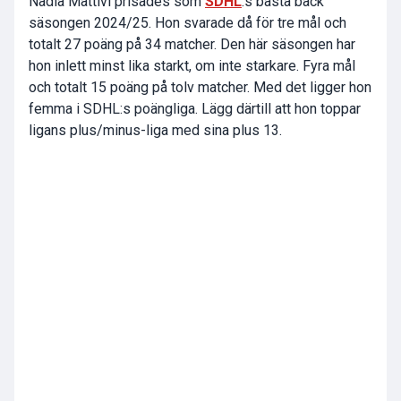
Nadia Mattivi prisades som
SDHL
:s bästa back
säsongen 2024/25. Hon svarade då för tre mål och
totalt 27 poäng på 34 matcher. Den här säsongen har
hon inlett minst lika starkt, om inte starkare. Fyra mål
och totalt 15 poäng på tolv matcher. Med det ligger hon
femma i SDHL:s poängliga. Lägg därtill att hon toppar
ligans plus/minus-liga med sina plus 13.