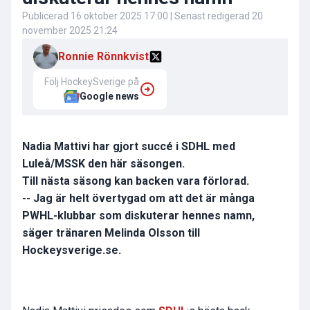
Publicerad
16 oktober 2025 17:00
| Senast redigerad
20
november 2025 21:24
Ronnie Rönnkvist
Följ HockeySverige på
Google news
Nadia Mattivi har gjort succé i SDHL med
Luleå/MSSK den här säsongen.
Till nästa säsong kan backen vara förlorad.
-- Jag är helt övertygad om att det är många
PWHL-klubbar som diskuterar hennes namn,
säger tränaren Melinda Olsson till
Hockeysverige.se.