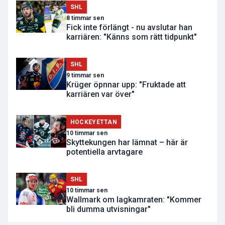
SHL
8 timmar sen
Fick inte förlängt - nu avslutar han
karriären: "Känns som rätt tidpunkt"
SHL
9 timmar sen
Krüger öpnnar upp: "Fruktade att
karriären var över"
HOCKEYETTAN
10 timmar sen
Skyttekungen har lämnat – här är
potentiella arvtagare
SHL
10 timmar sen
Wallmark om lagkamraten: "Kommer
bli dumma utvisningar"