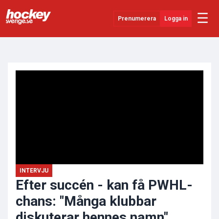
☰
Prenumerera
Logga in
ANNONS
Senaste Nytt
YouTube
SHL
Evenemang
Övrigt
INTERVJU
Efter succén - kan få PWHL-
chans: "Många klubbar
diskuterar hennes namn"