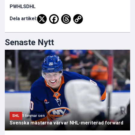
PWHL
SDHL
Dela artikel:
Senaste Nytt
SHL
5 timmar sen
Svenska mästarna värvar NHL-meriterad forward