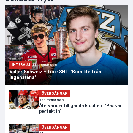
INTERVJU
11 timmar sen
Väljer Schweiz – före SHL: "Kom lite från
ingenstans"
ÖVERGÅNGAR
13 timmar sen
Återvänder till gamla klubben: "Passar
perfekt in"
ÖVERGÅNGAR