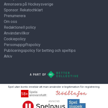
Annonsera på Hockeysverige
Sponsor: Rekatochklart
Prenumerera
Om oss
Redaktionell policy
Användarvillkor
Cookiepolicy
Personuppgiftspolicy
Publiceringspolicy för betting och speltips
Arkiv
Spel utan konto innebär att man använder e-legitimation för registrering.
ANNONS