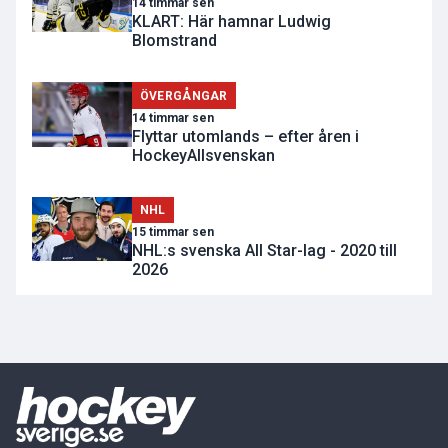
14 timmar sen
KLART: Här hamnar Ludwig
Blomstrand
ÖVERGÅNGAR
14 timmar sen
Flyttar utomlands – efter åren i
HockeyAllsvenskan
NHL
15 timmar sen
NHL:s svenska All Star-lag - 2020 till
2026