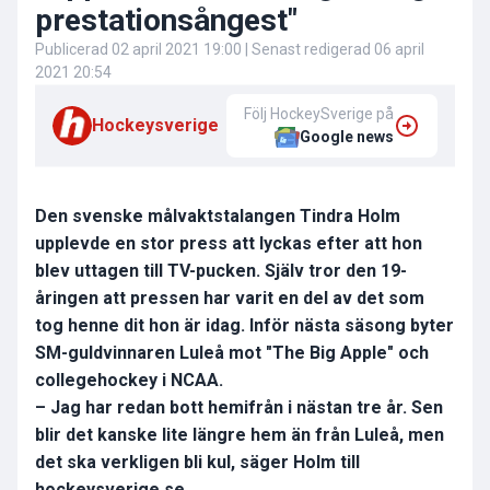
prestationsångest"
Publicerad
02 april 2021 19:00
| Senast redigerad
06 april
2021 20:54
Följ HockeySverige på
Hockeysverige
Google news
Den svenske målvaktstalangen Tindra Holm
upplevde en stor press att lyckas efter att hon
blev uttagen till TV-pucken. Själv tror den 19-
åringen att pressen har varit en del av det som
tog henne dit hon är idag. Inför nästa säsong byter
SM-guldvinnaren Luleå mot "The Big Apple" och
collegehockey i NCAA.
– Jag har redan bott hemifrån i nästan tre år. Sen
blir det kanske lite längre hem än från Luleå, men
det ska verkligen bli kul, säger Holm till
hockeysverige.se