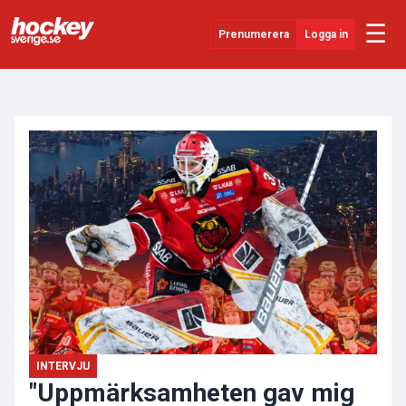
☰
Prenumerera
Logga in
ANNONS
Senaste Nytt
YouTube
SHL
Evenemang
Övrigt
INTERVJU
"Uppmärksamheten gav mig