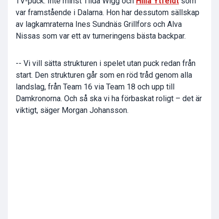
TV-puck. Inte minst Tilda Wigg och
Hilla Ytfeldt
som
var framstående i Dalarna. Hon har dessutom sällskap
av lagkamraterna Ines Sundnäs Grillfors och Alva
Nissas som var ett av turneringens bästa backpar.
-- Vi vill sätta strukturen i spelet utan puck redan från
start. Den strukturen går som en röd tråd genom alla
landslag, från Team 16 via Team 18 och upp till
Damkronorna. Och så ska vi ha förbaskat roligt – det är
viktigt, säger Morgan Johansson.