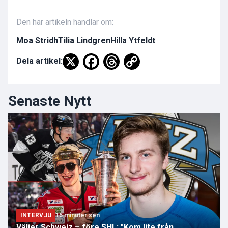
Den här artikeln handlar om:
Moa Stridh
Tilia Lindgren
Hilla Ytfeldt
Dela artikel:
Senaste Nytt
INTERVJU
15 minuter sen
Väljer Schweiz – före SHL: "Kom lite från