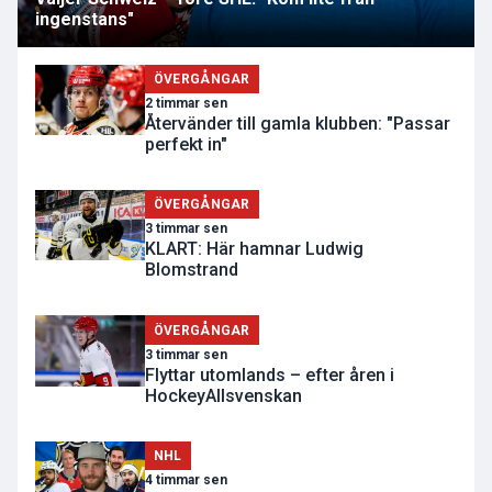
ingenstans"
ÖVERGÅNGAR
2 timmar sen
Återvänder till gamla klubben: "Passar
perfekt in"
ÖVERGÅNGAR
3 timmar sen
KLART: Här hamnar Ludwig
Blomstrand
ÖVERGÅNGAR
3 timmar sen
Flyttar utomlands – efter åren i
HockeyAllsvenskan
NHL
4 timmar sen