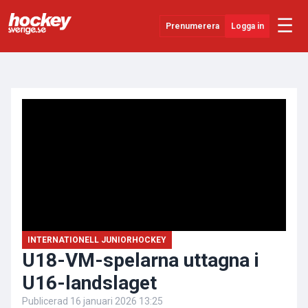
☰
Prenumerera
Logga in
ANNONS
Senaste Nytt
YouTube
SHL
Evenemang
Övrigt
INTERNATIONELL JUNIORHOCKEY
U18-VM-spelarna uttagna i
U16-landslaget
Publicerad
16 januari 2026 13:25