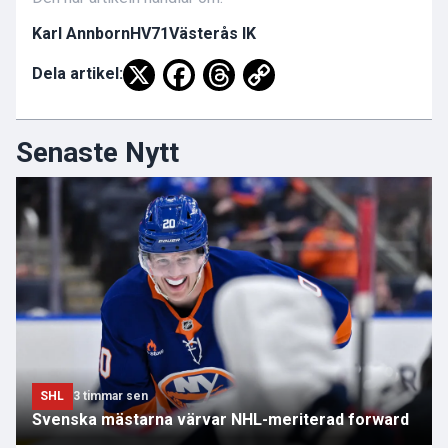
Karl Annborn
HV71
Västerås IK
Dela artikel:
Senaste Nytt
SHL
3 timmar sen
Svenska mästarna värvar NHL-meriterad forward