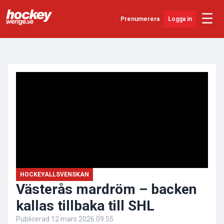
☰
Prenumerera
Logga in
ANNONS
Senaste Nytt
YouTube
SHL
Evenemang
Övrigt
HOCKEYALLSVENSKAN
Västerås mardröm – backen
kallas tillbaka till SHL
Publicerad
12 mars 2026 09:55