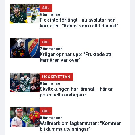
SHL
6 timmar sen
Fick inte förlängt - nu avslutar han
karriären: "Känns som rätt tidpunkt"
SHL
7 timmar sen
Krüger öpnnar upp: "Fruktade att
karriären var över"
HOCKEYETTAN
8 timmar sen
Skyttekungen har lämnat – här är
potentiella arvtagare
SHL
8 timmar sen
Wallmark om lagkamraten: "Kommer
bli dumma utvisningar"