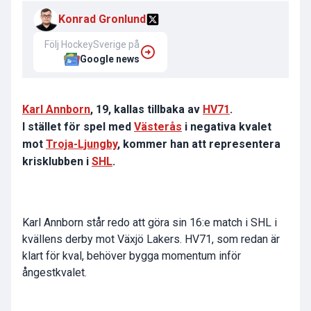
Konrad Gronlund
Följ HockeySverige på
Google news
Karl Annborn
, 19, kallas tillbaka av
HV71
.
I stället för spel med
Västerås
i negativa kvalet
mot
Troja-Ljungby
, kommer han att representera
krisklubben i
SHL
.
Karl Annborn står redo att göra sin 16:e match i SHL i
kvällens derby mot Växjö Lakers. HV71, som redan är
klart för kval, behöver bygga momentum inför
ångestkvalet.