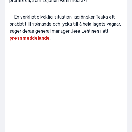
premiären, som Lejonen vann med 3-1.
-- En verkligt olycklig situation, jag önskar Teuka ett
snabbt tillfrisknande och lycka till å hela lagets vägnar,
säger deras general manager Jere Lehtinen i ett
pressmeddelande
.