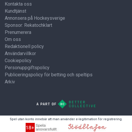
Kontakta oss
Kundtjänst
Annonsera på Hockeysverige
Sponsor: Rekatochklart
Prenumerera
Om oss
Redaktionell policy
Användarvillkor
Cookiepolicy
Personuppgiftspolicy
Publiceringspolicy för betting och speltips
Arkiv
Spel utan konto innebär att man använder e-legitimation för registrering.