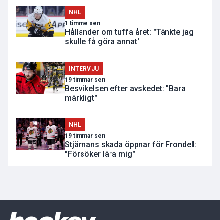
NHL
1 timme sen
Hållander om tuffa året: "Tänkte jag
skulle få göra annat"
INTERVJU
19 timmar sen
Besvikelsen efter avskedet: "Bara
märkligt"
NHL
19 timmar sen
Stjärnans skada öppnar för Frondell:
"Försöker lära mig"