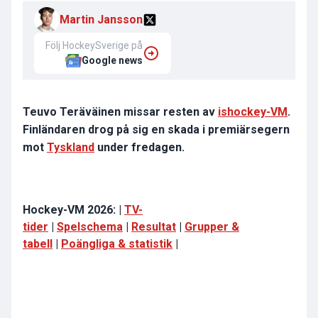
Martin Jansson
Följ HockeySverige på
Google news
Teuvo Teräväinen missar resten av
ishockey-VM
.
Finländaren drog på sig en skada i premiärsegern
mot
Tyskland
under fredagen.
Hockey-VM 2026: |
TV-
tider
|
Spelschema
|
Resultat
|
Grupper &
tabell
|
Poängliga & statistik
|