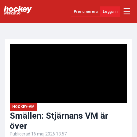
☰
Prenumerera
Logga in
ANNONS
Senaste Nytt
YouTube
SHL
Evenemang
Övrigt
HOCKEY-VM
Smällen: Stjärnans VM är
över
Publicerad
16 maj 2026 13:57