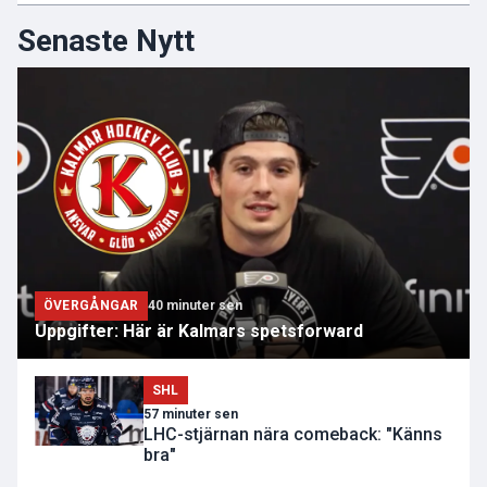
Senaste Nytt
ÖVERGÅNGAR
40 minuter sen
Uppgifter: Här är Kalmars spetsforward
SHL
57 minuter sen
LHC-stjärnan nära comeback: "Känns
bra"