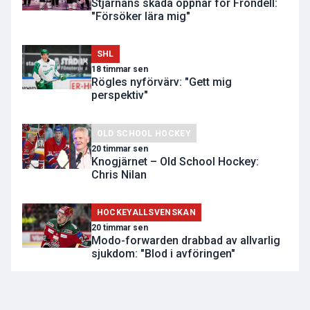
Stjärnans skada öppnar för Frondell:
"Försöker lära mig"
SHL
18 timmar sen
Rögles nyförvärv: "Gett mig
perspektiv"
OLD SCHOOL HOCKEY
20 timmar sen
Knogjärnet – Old School Hockey:
Chris Nilan
HOCKEYALLSVENSKAN
20 timmar sen
Modo-forwarden drabbad av allvarlig
sjukdom: "Blod i avföringen"