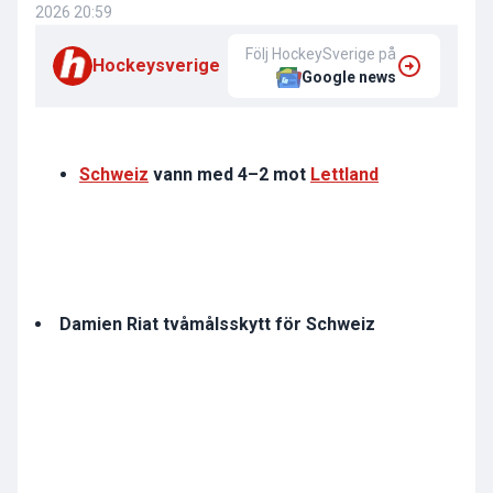
2026 20:59
Följ HockeySverige på
Hockeysverige
Google news
Schweiz
vann med 4–2 mot
Lettland
Damien Riat tvåmålsskytt för Schweiz