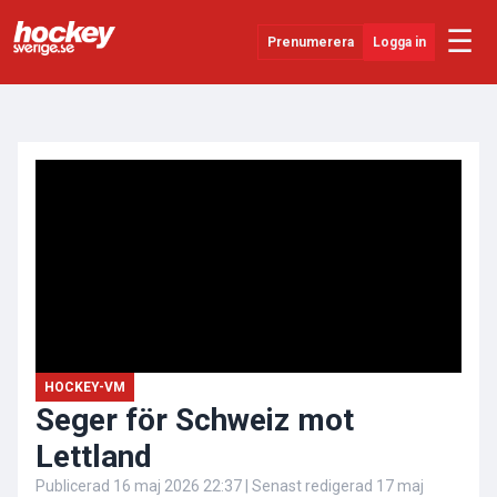
☰
Prenumerera
Logga in
ANNONS
Senaste Nytt
YouTube
SHL
Evenemang
Övrigt
HOCKEY-VM
Seger för Schweiz mot
Lettland
Publicerad
16 maj 2026 22:37
| Senast redigerad
17 maj