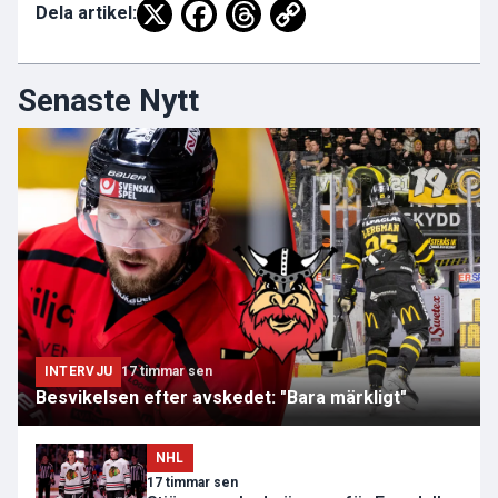
Dela artikel:
Senaste Nytt
INTERVJU
17 timmar sen
Besvikelsen efter avskedet: "Bara märkligt"
NHL
17 timmar sen