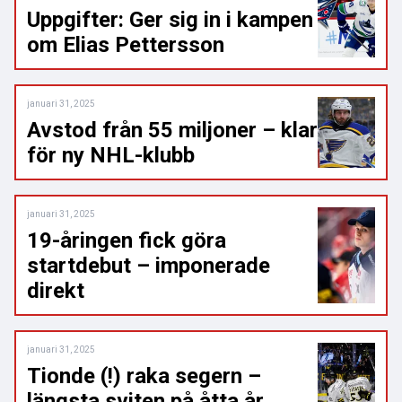
Uppgifter: Ger sig in i kampen
om Elias Pettersson
januari 31, 2025
Avstod från 55 miljoner – klar
för ny NHL-klubb
januari 31, 2025
19-åringen fick göra
startdebut – imponerade
direkt
januari 31, 2025
Tionde (!) raka segern –
längsta sviten på åtta år