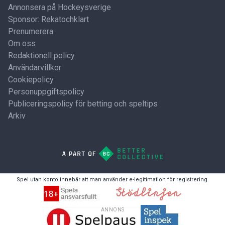
Annonsera på Hockeysverige
Sponsor: Rekatochklart
Prenumerera
Om oss
Redaktionell policy
Användarvillkor
Cookiepolicy
Personuppgiftspolicy
Publiceringspolicy för betting och speltips
Arkiv
Spel utan konto innebär att man använder e-legitimation för registrering.
ANNONS