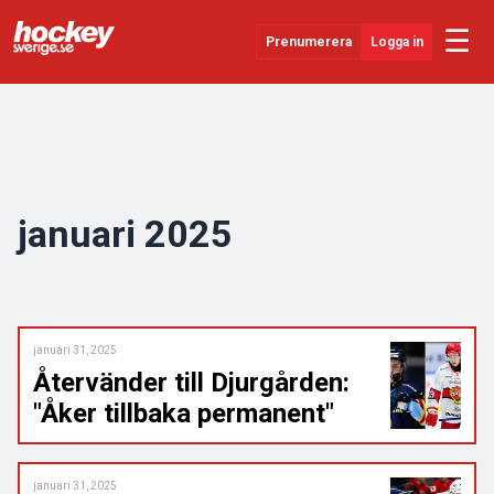
☰
Prenumerera
Logga in
Senaste Nytt
YouTube
SHL
januari 2025
Evenemang
Övrigt
januari 31, 2025
Återvänder till Djurgården:
"Åker tillbaka permanent"
januari 31, 2025