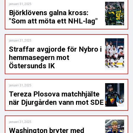
januari 31, 2025
Björklövens galna kross:
"Som att möta ett NHL-lag"
januari 31, 2025
Straffar avgjorde för Nybro i
hemmasegern mot
Östersunds IK
januari 31, 2025
Tereza Plosova matchhjälte
när Djurgården vann mot SDE
januari 31, 2025
Washington bryter med