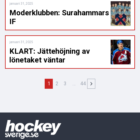
januari 31, 2025
Moderklubben: Surahammars
IF
januari 31, 2025
KLART: Jättehöjning av
lönetaket väntar
1
2
3
…
44