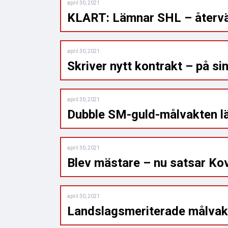
april 30, 2021
KLART: Lämnar SHL – återvä
april 30, 2021
Skriver nytt kontrakt – på s
april 30, 2021
Dubble SM-guld-målvakten l
april 30, 2021
Blev mästare – nu satsar Ko
april 30, 2021
Landslagsmeriterade målvak