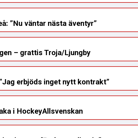
å: ”Nu väntar nästa äventyr”
en – grattis Troja/Ljungby
”Jag erbjöds inget nytt kontrakt”
baka i HockeyAllsvenskan