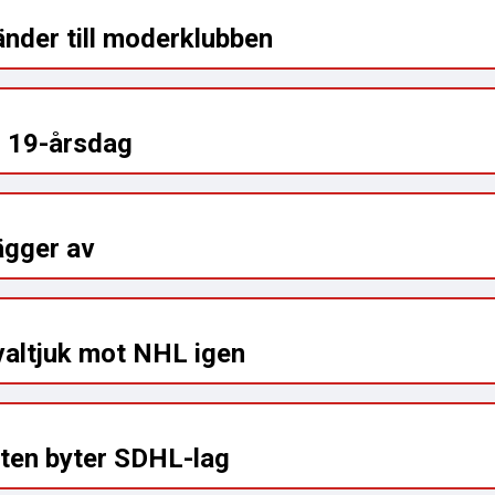
nder till moderklubben
in 19-årsdag
ägger av
valtjuk mot NHL igen
ten byter SDHL-lag