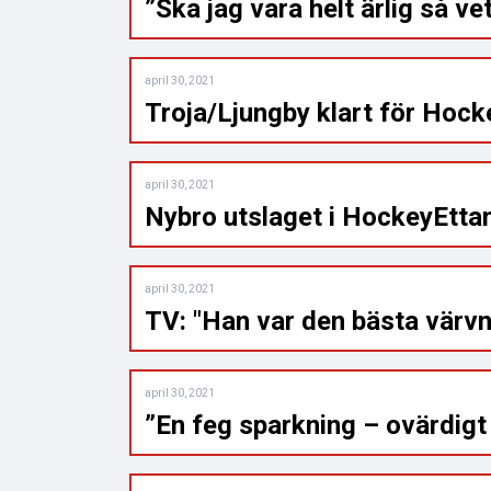
”Ska jag vara helt ärlig så ve
april 30, 2021
Troja/Ljungby klart för Hock
april 30, 2021
Nybro utslaget i HockeyEttan
april 30, 2021
TV: "Han var den bästa värvn
april 30, 2021
”En feg sparkning – ovärdigt