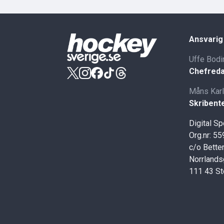
Ansvarig
Uffe Bodi
Chefreda
Måns Kar
Skribent
Digital S
Org.nr: 5
c/o Better
Norrlands
111 43 S