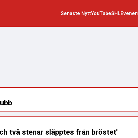
Senaste Nytt
YouTube
SHL
Evene
lubb
ch två stenar släpptes från bröstet"