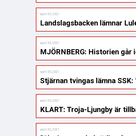
april 30, 2021
Landslagsbacken lämnar Lule
april 30, 2021
MJÖRNBERG: Historien går ig
april 30, 2021
Stjärnan tvingas lämna SSK: 
april 30, 2021
KLART: Troja-Ljungby är till
april 30, 2021