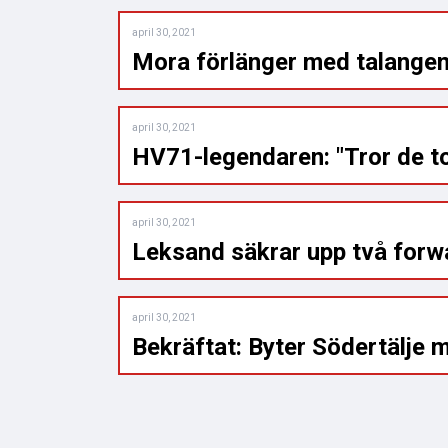
april 30, 2021
Mora förlänger med talangen:
april 30, 2021
HV71-legendaren: "Tror de tog
april 30, 2021
Leksand säkrar upp två forw
april 30, 2021
Bekräftat: Byter Södertälje 