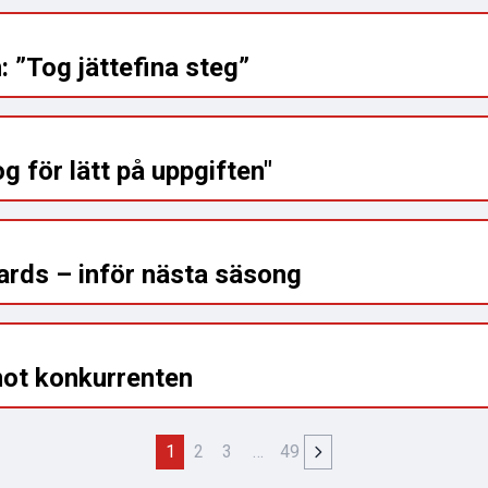
 ”Tog jättefina steg”
 för lätt på uppgiften"
ards – inför nästa säsong
mot konkurrenten
1
2
3
…
49