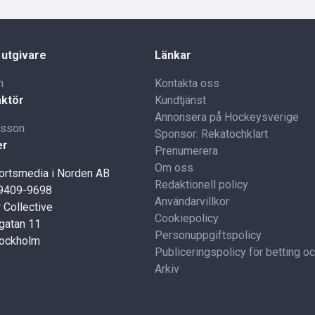
 utgivare
Länkar
n
Kontakta oss
ktör
Kundtjänst
Annonsera på Hockeysverige
lsson
Sponsor: Rekatochklart
er
Prenumerera
Om oss
portsmedia i Norden AB
Redaktionell policy
59409-9698
Användarvillkor
 Collective
Cookiepolicy
gatan 11
Personuppgiftspolicy
tockholm
Publiceringspolicy för betting o
Arkiv