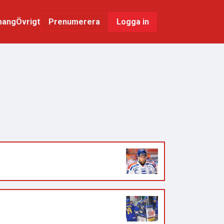
mang
Övrigt
Logga in
Prenumerera