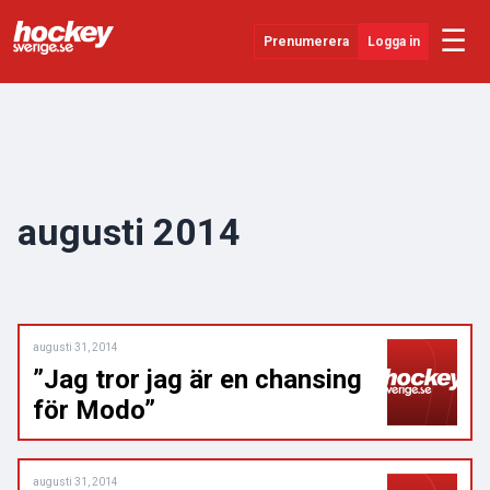
☰
Prenumerera
Logga in
Senaste Nytt
YouTube
SHL
augusti 2014
Evenemang
Övrigt
augusti 31, 2014
”Jag tror jag är en chansing
för Modo”
augusti 31, 2014