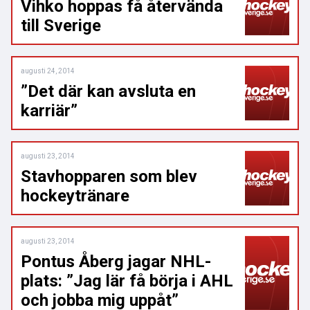
Vihko hoppas få återvända
till Sverige
augusti 24, 2014
”Det där kan avsluta en
karriär”
augusti 23, 2014
Stavhopparen som blev
hockeytränare
augusti 23, 2014
Pontus Åberg jagar NHL-
plats: ”Jag lär få börja i AHL
och jobba mig uppåt”