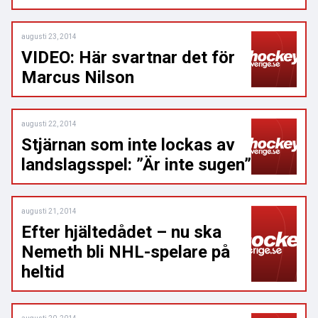
augusti 23, 2014
VIDEO: Här svartnar det för
Marcus Nilson
augusti 22, 2014
Stjärnan som inte lockas av
landslagsspel: ”Är inte sugen”
augusti 21, 2014
Efter hjältedådet – nu ska
Nemeth bli NHL-spelare på
heltid