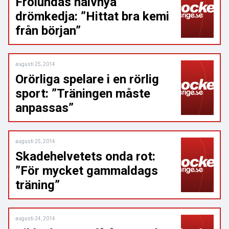
Frölundas halvnya
drömkedja: ”Hittat bra kemi
från början”
augusti 25, 2014
Orörliga spelare i en rörlig
sport: ”Träningen måste
anpassas”
augusti 25, 2014
Skadehelvetets onda rot:
”För mycket gammaldags
träning”
augusti 24, 2014