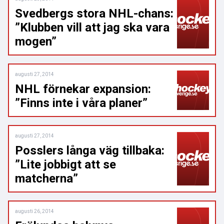
Svedbergs stora NHL-chans:
”Klubben vill att jag ska vara
mogen”
augusti 27, 2014
NHL förnekar expansion:
”Finns inte i våra planer”
augusti 27, 2014
Posslers långa väg tillbaka:
”Lite jobbigt att se
matcherna”
augusti 26, 2014