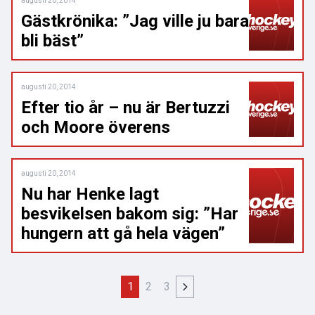
augusti 20, 2014
Gästkrönika: ”Jag ville ju bara
bli bäst”
augusti 20, 2014
Efter tio år – nu är Bertuzzi
och Moore överens
augusti 20, 2014
Nu har Henke lagt
besvikelsen bakom sig: ”Har
hungern att gå hela vägen”
1
2
3