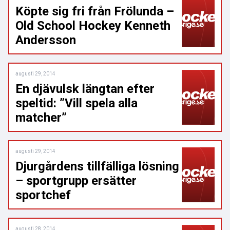
Köpte sig fri från Frölunda –
Old School Hockey Kenneth
Andersson
augusti 29, 2014
En djävulsk längtan efter
speltid: ”Vill spela alla
matcher”
augusti 29, 2014
Djurgårdens tillfälliga lösning
– sportgrupp ersätter
sportchef
augusti 28, 2014