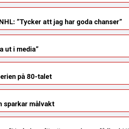
 NHL: ”Tycker att jag har goda chanser”
ta ut i media”
erien på 80-talet
h sparkar målvakt