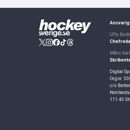
Ansvarig
Uffe Bodi
Chefreda
Måns Kar
Skribent
Digital S
Org.nr: 5
c/o Better
Norrlands
111 43 S