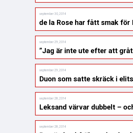
september 30, 2014
de la Rose har fått smak för
september 29, 2014
”Jag är inte ute efter att grå
september 29, 2014
Duon som satte skräck i elits
september 28, 2014
Leksand värvar dubbelt – oc
september 28, 2014