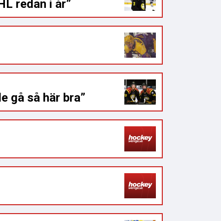
HL redan i år”
e gå så här bra”