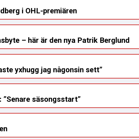
ydberg i OHL-premiären
sbyte – här är den nya Patrik Berglund
aste yxhugg jag någonsin sett”
n: ”Senare säsongsstart”
gen