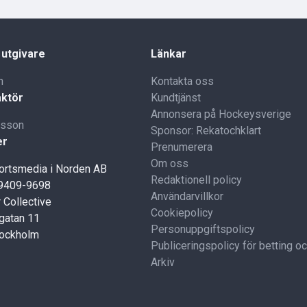
 utgivare
Länkar
n
Kontakta oss
ktör
Kundtjänst
Annonsera på Hockeysverige
lsson
Sponsor: Rekatochklart
er
Prenumerera
Om oss
portsmedia i Norden AB
Redaktionell policy
59409-9698
Användarvillkor
 Collective
Cookiepolicy
gatan 11
Personuppgiftspolicy
tockholm
Publiceringspolicy för betting o
Arkiv