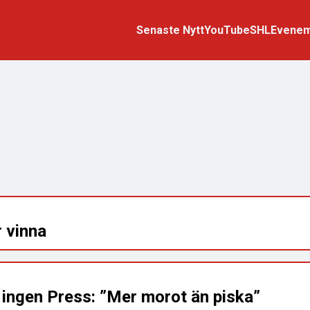
Senaste Nytt
YouTube
SHL
Evene
 vinna
 ingen Press: ”Mer morot än piska”