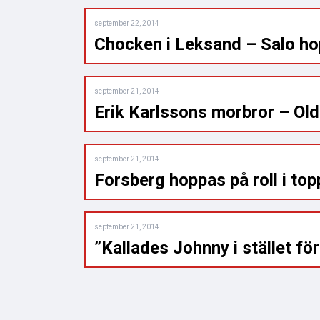
september 22, 2014
Chocken i Leksand – Salo hop
september 21, 2014
Erik Karlssons morbror – O
september 21, 2014
Forsberg hoppas på roll i top
september 21, 2014
”Kallades Johnny i stället fö