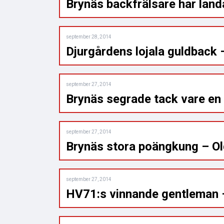
Brynäs backfrälsare har landa
september 28, 2014
Djurgårdens lojala guldback 
september 27, 2014
Brynäs segrade tack vare en r
september 27, 2014
Brynäs stora poängkung – O
september 27, 2014
HV71:s vinnande gentleman 