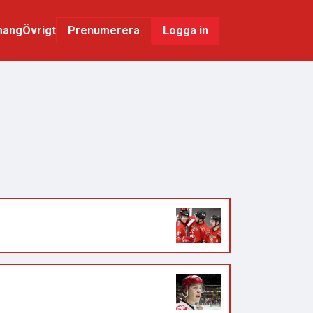
mang
Övrigt
Logga in
Prenumerera