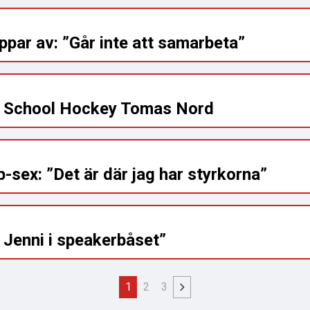
par av: ”Går inte att samarbeta”
ld School Hockey Tomas Nord
p-sex: ”Det är där jag har styrkorna”
r Jenni i speakerbåset”
1
2
3