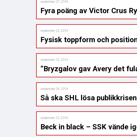
september 27, 2014
Fyra poäng av Victor Crus R
september 25, 2014
Fysisk toppform och position
september 25, 2014
”Bryzgalov gav Avery det ful
september 24, 2014
Så ska SHL lösa publikkrise
september 22, 2014
Beck in black – SSK vände i