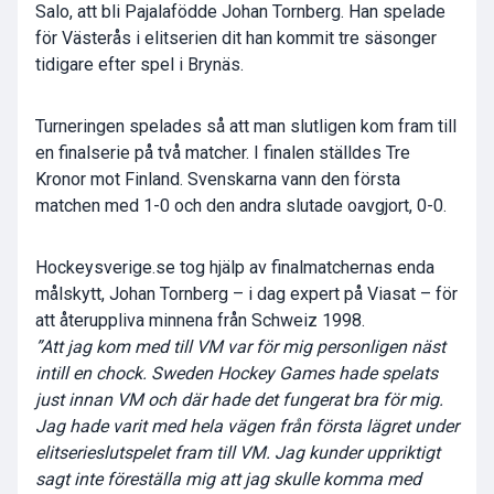
Salo, att bli Pajalafödde Johan Tornberg. Han spelade
för Västerås i elitserien dit han kommit tre säsonger
tidigare efter spel i Brynäs.
Turneringen spelades så att man slutligen kom fram till
en finalserie på två matcher. I finalen ställdes Tre
Kronor mot Finland. Svenskarna vann den första
matchen med 1-0 och den andra slutade oavgjort, 0-0.
Hockeysverige.se tog hjälp av finalmatchernas enda
målskytt, Johan Tornberg – i dag expert på Viasat – för
att återuppliva minnena från Schweiz 1998.
”Att jag kom med till VM var för mig personligen näst
intill en chock. Sweden Hockey Games hade spelats
just innan VM och där hade det fungerat bra för mig.
Jag hade varit med hela vägen från första lägret under
elitserieslutspelet fram till VM. Jag kunder uppriktigt
sagt inte föreställa mig att jag skulle komma med