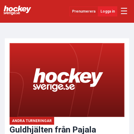
☰
Prenumerera
Logga in
ANNONS
Senaste Nytt
YouTube
SHL
Evenemang
Övrigt
ANDRA TURNERINGAR
Guldhjälten från Pajala