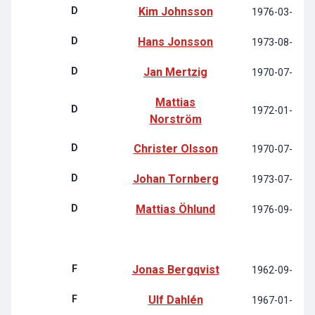
D
Kim Johnsson
1976-03-16
D
Hans Jonsson
1973-08-02
D
Jan Mertzig
1970-07-18
Mattias
D
1972-01-02
Norström
D
Christer Olsson
1970-07-24
D
Johan Tornberg
1973-07-12
D
Mattias Öhlund
1976-09-09
F
Jonas Bergqvist
1962-09-26
F
Ulf Dahlén
1967-01-21