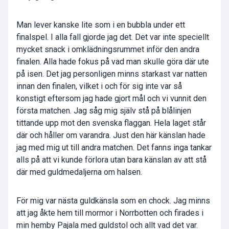
Man lever kanske lite som i en bubbla under ett
finalspel. I alla fall gjorde jag det. Det var inte speciellt
mycket snack i omklädningsrummet inför den andra
finalen. Alla hade fokus på vad man skulle göra där ute
på isen. Det jag personligen minns starkast var natten
innan den finalen, vilket i och för sig inte var så
konstigt eftersom jag hade gjort mål och vi vunnit den
första matchen. Jag såg mig själv stå på blålinjen
tittande upp mot den svenska flaggan. Hela laget står
där och håller om varandra. Just den här känslan hade
jag med mig ut till andra matchen. Det fanns inga tankar
alls på att vi kunde förlora utan bara känslan av att stå
där med guldmedaljerna om halsen.
För mig var nästa guldkänsla som en chock. Jag minns
att jag åkte hem till mormor i Norrbotten och firades i
min hemby Pajala med guldstol och allt vad det var.