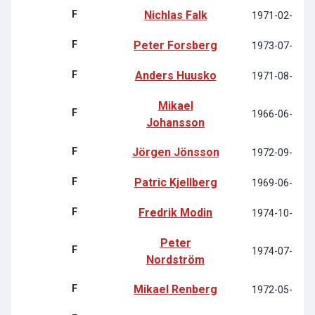
F
Nichlas Falk
1971-02-03
F
Peter Forsberg
1973-07-20
F
Anders Huusko
1971-08-24
Mikael
F
1966-06-12
Johansson
F
Jörgen Jönsson
1972-09-29
F
Patric Kjellberg
1969-06-17
F
Fredrik Modin
1974-10-08
Peter
F
1974-07-26
Nordström
F
Mikael Renberg
1972-05-05