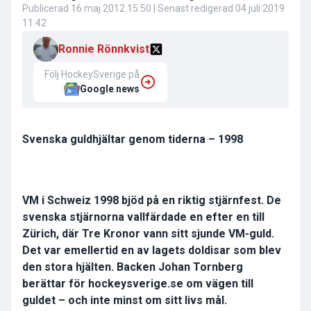
Publicerad
16 maj 2012 15:50
| Senast redigerad
04 juli 2019
11:42
Ronnie Rönnkvist
Följ HockeySverige på
Google news
Svenska guldhjältar genom tiderna – 1998
VM i Schweiz 1998 bjöd på en riktig stjärnfest. De
svenska stjärnorna vallfärdade en efter en till
Zürich, där Tre Kronor vann sitt sjunde VM-guld.
Det var emellertid en av lagets doldisar som blev
den stora hjälten. Backen Johan Tornberg
berättar för hockeysverige.se om vägen till
guldet – och inte minst om sitt livs mål.