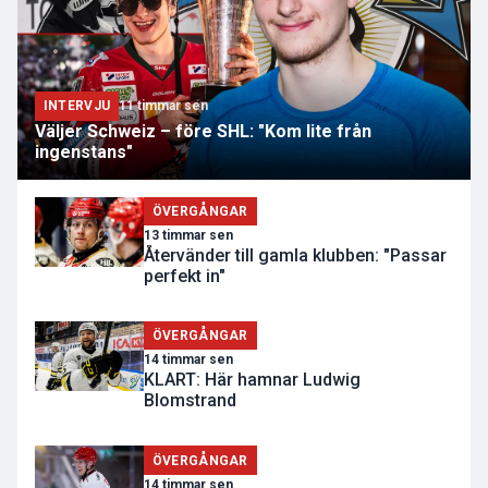
INTERVJU
11 timmar sen
Väljer Schweiz – före SHL: "Kom lite från
ingenstans"
ÖVERGÅNGAR
13 timmar sen
Återvänder till gamla klubben: "Passar
perfekt in"
ÖVERGÅNGAR
14 timmar sen
KLART: Här hamnar Ludwig
Blomstrand
ÖVERGÅNGAR
14 timmar sen