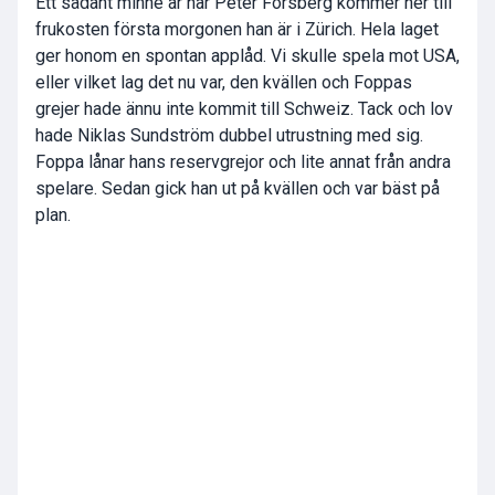
Ett sådant minne är när Peter Forsberg kommer ner till
frukosten första morgonen han är i Zürich. Hela laget
ger honom en spontan applåd. Vi skulle spela mot USA,
eller vilket lag det nu var, den kvällen och Foppas
grejer hade ännu inte kommit till Schweiz. Tack och lov
hade Niklas Sundström dubbel utrustning med sig.
Foppa lånar hans reservgrejor och lite annat från andra
spelare. Sedan gick han ut på kvällen och var bäst på
plan.