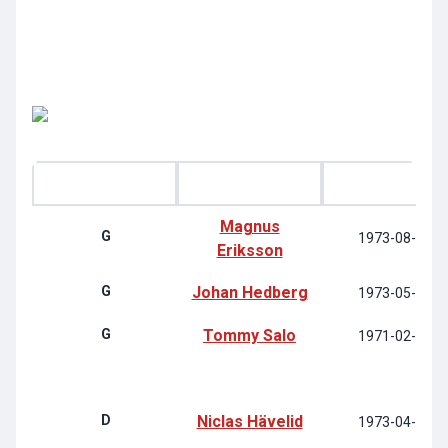
P
Spelare
Född
Magnus
G
1973-08-12
Eriksson
G
Johan Hedberg
1973-05-05
G
Tommy Salo
1971-02-01
D
Niclas Hävelid
1973-04-12