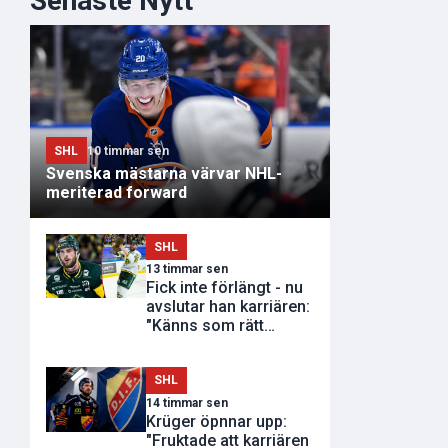
Senaste Nytt
SHL
10 timmar sen
Svenska mästarna värvar NHL-
meriterad forward
SHL
13 timmar sen
Fick inte förlängt - nu
avslutar han karriären:
"Känns som rätt
tidpunkt"
SHL
14 timmar sen
Krüger öpnnar upp:
"Fruktade att karriären