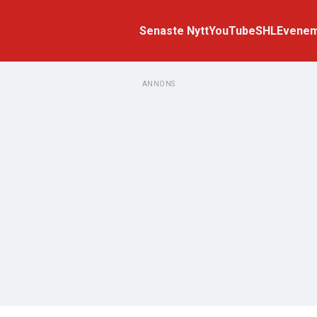
Senaste Nytt
YouTube
SHL
Evene
ANNONS