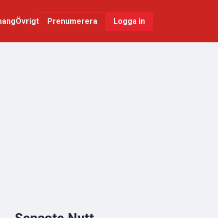
mang
Övrigt
Logga in
Prenumerera