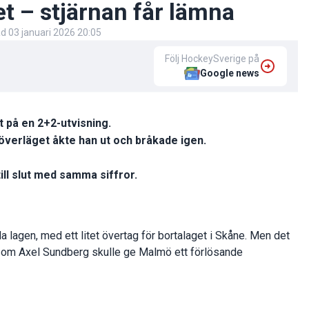
t – stjärnan får lämna
ad
03 januari 2026 20:05
Följ HockeySverige på
Google news
på en 2+2-utvisning.
 överläget åkte han ut och bråkade igen.
ill slut med samma siffror.
 lagen, med ett litet övertag för bortalaget i Skåne. Men det
 som Axel Sundberg skulle ge Malmö ett förlösande