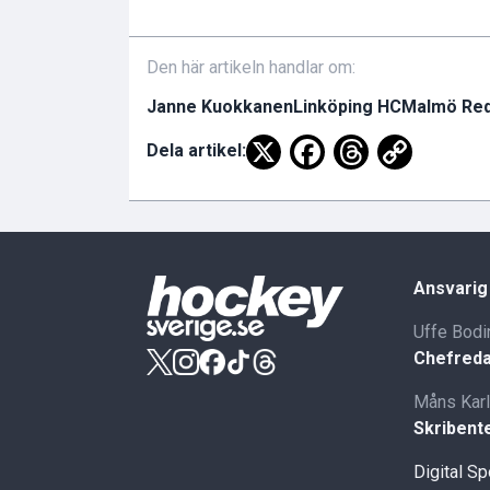
Den här artikeln handlar om:
Janne Kuokkanen
Linköping HC
Malmö Re
Dela artikel:
Ansvarig
Uffe Bodi
Chefreda
Måns Kar
Skribent
Digital S