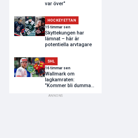
var över"
HOCKEYETTAN
15 timmar sen
Skyttekungen har
lämnat – här är
potentiella arvtagare
SHL
16 timmar sen
Wallmark om
lagkamraten:
"Kommer bli dumma
utvisningar"
ANNONS