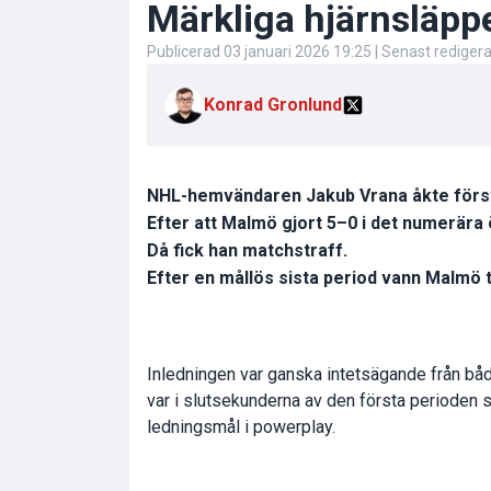
Märkliga hjärnsläppe
Publicerad
03 januari 2026 19:25
| Senast rediger
Konrad Gronlund
NHL-hemvändaren Jakub Vrana åkte först 
Efter att Malmö gjort 5–0 i det numerära
Då fick han matchstraff.
Efter en mållös sista period vann Malmö t
Inledningen var ganska intetsägande från båda
var i slutsekunderna av den första perioden
ledningsmål i powerplay.