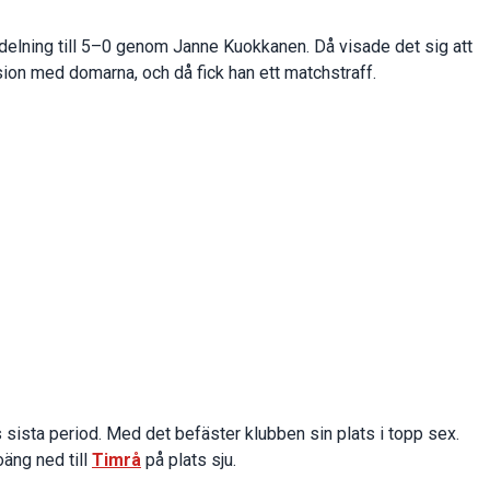
tdelning till 5–0 genom Janne Kuokkanen. Då visade det sig att
sion med domarna, och då fick han ett matchstraff.
 sista period. Med det befäster klubben sin plats i topp sex.
äng ned till
Timrå
på plats sju.