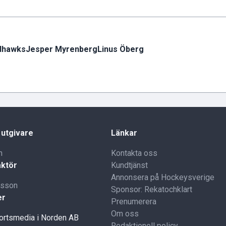
dhawks
Jesper Myrenberg
Linus Öberg
 utgivare
Länkar
n
Kontakta oss
ktör
Kundtjänst
Annonsera på Hockeysverige
lsson
Sponsor: Rekatochklart
er
Prenumerera
Om oss
portsmedia i Norden AB
Redaktionell policy