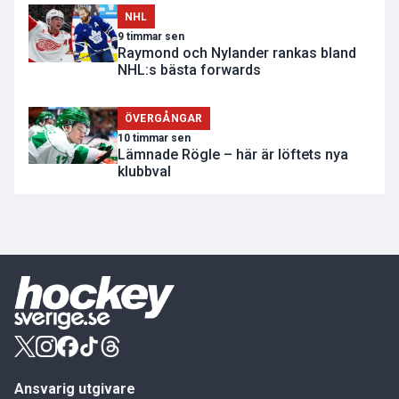
NHL
9 timmar sen
Raymond och Nylander rankas bland
NHL:s bästa forwards
ÖVERGÅNGAR
10 timmar sen
Lämnade Rögle – här är löftets nya
klubbval
Ansvarig utgivare