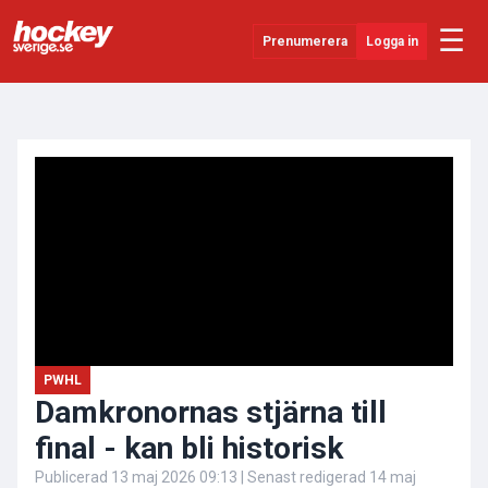
☰
Prenumerera
Logga in
ANNONS
Senaste Nytt
YouTube
SHL
Evenemang
Övrigt
PWHL
Damkronornas stjärna till
final - kan bli historisk
Publicerad
13 maj 2026 09:13
| Senast redigerad
14 maj