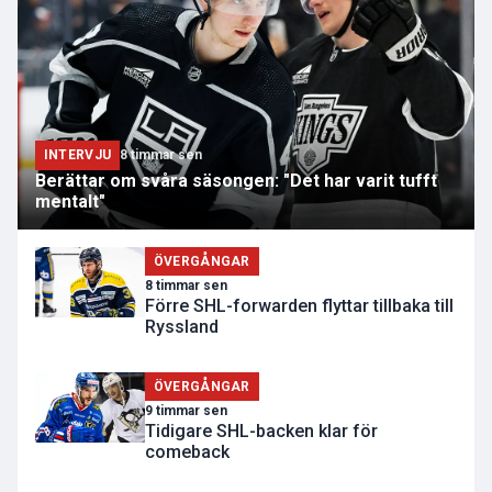
INTERVJU
8 timmar sen
Berättar om svåra säsongen: "Det har varit tufft
mentalt"
ÖVERGÅNGAR
8 timmar sen
Förre SHL-forwarden flyttar tillbaka till
Ryssland
ÖVERGÅNGAR
9 timmar sen
Tidigare SHL-backen klar för
comeback