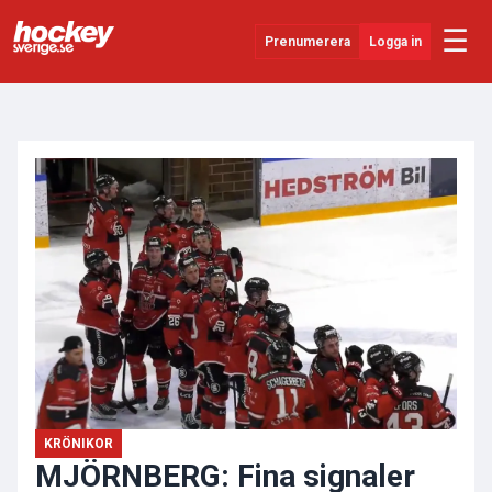
☰
Prenumerera
Logga in
ANNONS
Senaste Nytt
YouTube
SHL
Evenemang
Övrigt
KRÖNIKOR
MJÖRNBERG: Fina signaler