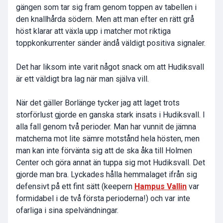
gängen som tar sig fram genom toppen av tabellen i
den knallhårda södern. Men att man efter en rätt grå
höst klarar att växla upp i matcher mot riktiga
toppkonkurrenter sänder ändå väldigt positiva signaler.
Det har liksom inte varit något snack om att Hudiksvall
är ett väldigt bra lag när man själva vill.
När det gäller Borlänge tycker jag att laget trots
storförlust gjorde en ganska stark insats i Hudiksvall. I
alla fall genom två perioder. Man har vunnit de jämna
matcherna mot lite sämre motstånd hela hösten, men
man kan inte förvänta sig att de ska åka till Holmen
Center och göra annat än tuppa sig mot Hudiksvall. Det
gjorde man bra. Lyckades hålla hemmalaget ifrån sig
defensivt på ett fint sätt (keepern
Hampus Vallin
var
formidabel i de två första perioderna!) och var inte
ofarliga i sina spelvändningar.