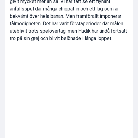
givit mycket mer än så. Vi har fått se ett flyhänt
anfallsspel där många chippat in och ett lag som är
bekvämt över hela banan. Men framförallt imponerar
tålmodigheten. Det har varit förstaperioder där målen
uteblivit trots spelövertag, men Hudik har ändå fortsatt
tro på sin grej och blivit belönade i långa loppet.