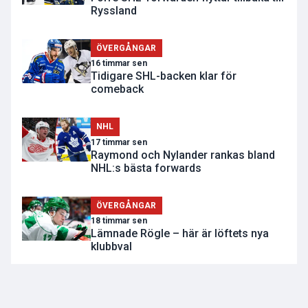
Ryssland
ÖVERGÅNGAR
16 timmar sen
Tidigare SHL-backen klar för
comeback
NHL
17 timmar sen
Raymond och Nylander rankas bland
NHL:s bästa forwards
ÖVERGÅNGAR
18 timmar sen
Lämnade Rögle – här är löftets nya
klubbval