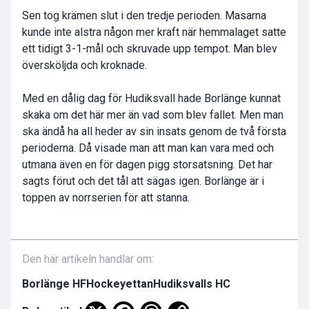
Sen tog krämen slut i den tredje perioden. Masarna
kunde inte alstra någon mer kraft när hemmalaget satte
ett tidigt 3-1-mål och skruvade upp tempot. Man blev
översköljda och kroknade.
Med en dålig dag för Hudiksvall hade Borlänge kunnat
skaka om det här mer än vad som blev fallet. Men man
ska ändå ha all heder av sin insats genom de två första
perioderna. Då visade man att man kan vara med och
utmana även en för dagen pigg storsatsning. Det har
sagts förut och det tål att sägas igen. Borlänge är i
toppen av norrserien för att stanna.
Den här artikeln handlar om:
Borlänge HF
Hockeyettan
Hudiksvalls HC