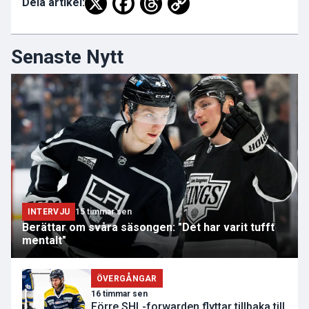
Dela artikel:
Senaste Nytt
INTERVJU
15 timmar sen
Berättar om svåra säsongen: "Det har varit tufft
mentalt"
ÖVERGÅNGAR
16 timmar sen
Förre SHL-forwarden flyttar tillbaka till