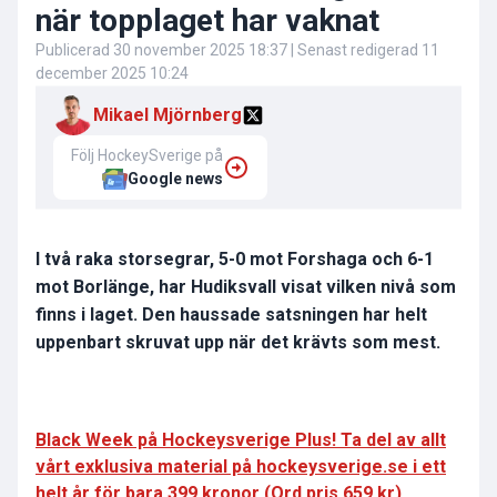
när topplaget har vaknat
Publicerad
30 november 2025 18:37
| Senast redigerad
11
december 2025 10:24
Mikael Mjörnberg
Följ HockeySverige på
Google news
I två raka storsegrar, 5-0 mot Forshaga och 6-1
mot Borlänge, har Hudiksvall visat vilken nivå som
finns i laget. Den haussade satsningen har helt
uppenbart skruvat upp när det krävts som mest.
Black Week på Hockeysverige Plus! Ta del av allt
vårt exklusiva material på hockeysverige.se i ett
helt år för bara 399 kronor (Ord.pris 659 kr).