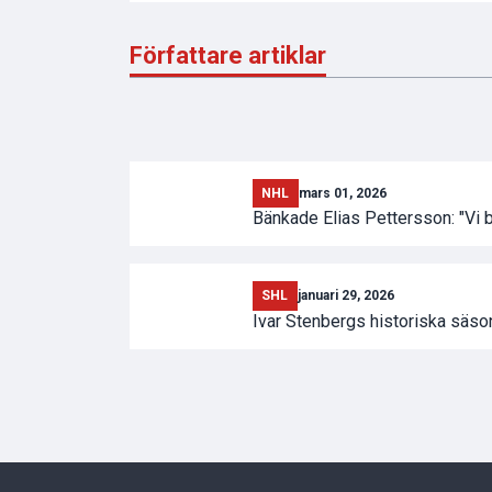
Författare artiklar
NHL
mars 01, 2026
Bänkade Elias Pettersson: "Vi
SHL
januari 29, 2026
Ivar Stenbergs historiska säson