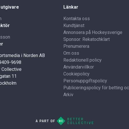
 utgivare
Länkar
n
Kontakta oss
ktör
Kundtjänst
Annonsera på Hockeysverige
lsson
Sponsor: Rekatochklart
er
Prenumerera
Om oss
portsmedia i Norden AB
Redaktionell policy
59409-9698
Användarvillkor
 Collective
Cookiepolicy
gatan 11
Personuppgiftspolicy
tockholm
Publiceringspolicy för betting o
Arkiv