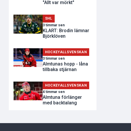
"Allt var mörkt"
SHL
3 timmar sen
KLART: Brodin lämnar
Björklöven
HOCKEYALLSVENSKAN
3 timmar sen
Almtunas hopp - låna
tillbaka stjärnan
HOCKEYALLSVENSKAN
4 timmar sen
Almtuna förlänger
med backtalang