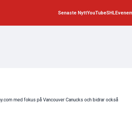
Senaste Nytt
YouTube
SHL
Evene
rmy.com med fokus på Vancouver Canucks och bidrar också