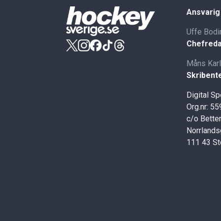
Ansvarig
Uffe Bodi
Chefreda
Måns Kar
Skribent
Digital S
Org.nr: 5
c/o Better
Norrlands
111 43 S