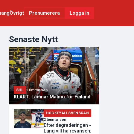
mang
Övrigt
Logga in
Prenumerera
Senaste Nytt
SHL
1 timme sen
KLART: Lämnar Malmö för Finland
HOCKEYALLSVENSKAN
2 timmar sen
Efter degraderingen -
Lang vill ha revansch: