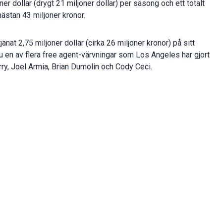
er dollar (drygt 21 miljoner dollar) per säsong och ett totalt
nästan 43 miljoner kronor.
jänat 2,75 miljoner dollar (cirka 26 miljoner kronor) på sitt
 en av flera free agent-värvningar som Los Angeles har gjort
ry, Joel Armia, Brian Dumolin och Cody Ceci.