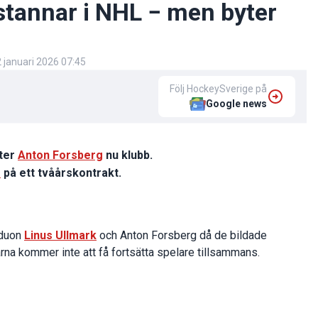
tannar i NHL − men byter
 januari 2026 07:45
Följ HockeySverige på
Google news
ter
Anton Forsberg
nu klubb.
s
på ett tvåårskontrakt.
-duon
Linus Ullmark
och Anton Forsberg då de bildade
na kommer inte att få fortsätta spelare tillsammans.