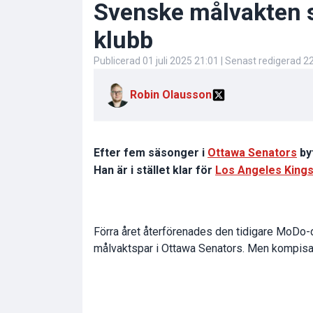
Svenske målvakten s
klubb
Publicerad
01 juli 2025 21:01
| Senast redigerad
22
Robin Olausson
Efter fem säsonger i
Ottawa Senators
by
Han är i stället klar för
Los Angeles King
Förra året återförenades den tidigare MoDo
målvaktspar i Ottawa Senators. Men kompisar