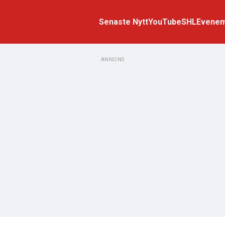
Senaste Nytt
YouTube
SHL
Evene
ANNONS