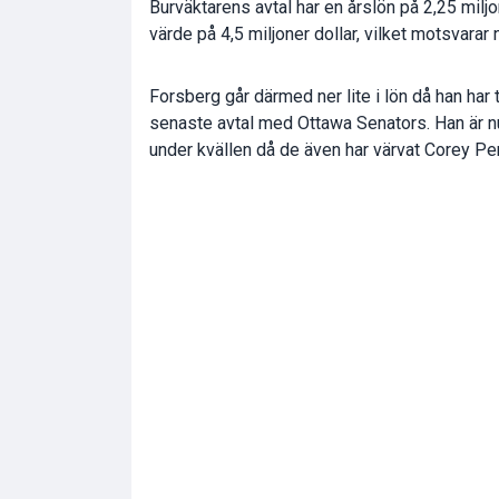
Burväktarens avtal har en årslön på 2,25 miljon
värde på 4,5 miljoner dollar, vilket motsvarar 
Forsberg går därmed ner lite i lön då han har t
senaste avtal med Ottawa Senators. Han är nu
under kvällen då de även har värvat Corey Per