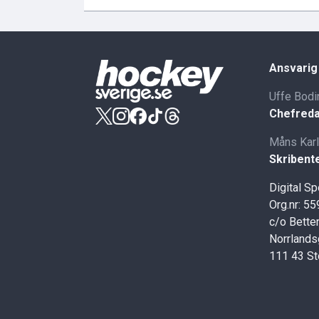
Ansvarig
Uffe Bodi
Chefreda
Måns Kar
Skribent
Digital S
Org.nr: 5
c/o Better
Norrlands
111 43 S