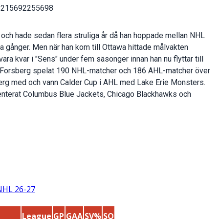
18215692255698
och hade sedan flera struliga år då han hoppade mellan NHL
ra gånger. Men när han kom till Ottawa hittade målvakten
k vara kvar i "Sens" under fem säsonger innan han nu flyttar till
ar Forsberg spelat 190 NHL-matcher och 186 AHL-matcher över
erg med och vann Calder Cup i AHL med Lake Erie Monsters.
senterat Columbus Blue Jackets, Chicago Blackhawks och