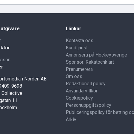
 utgivare
Länkar
n
Kontakta oss
ktör
Kundtjänst
Annonsera på Hockeysverige
lsson
Sponsor: Rekatochklart
er
Prenumerera
Om oss
portsmedia i Norden AB
Redaktionell policy
59409-9698
Användarvillkor
 Collective
Cookiepolicy
gatan 11
Personuppgiftspolicy
tockholm
Publiceringspolicy för betting o
Arkiv