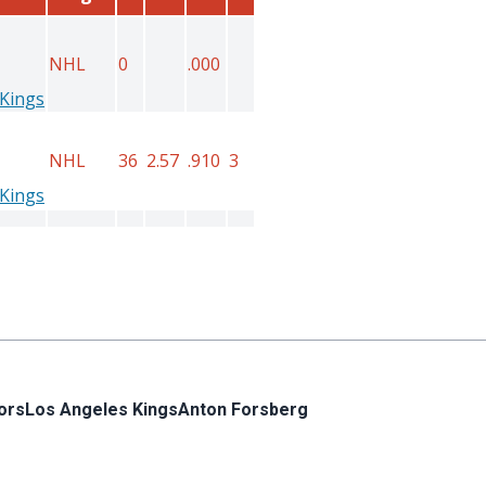
ors
Los Angeles Kings
Anton Forsberg