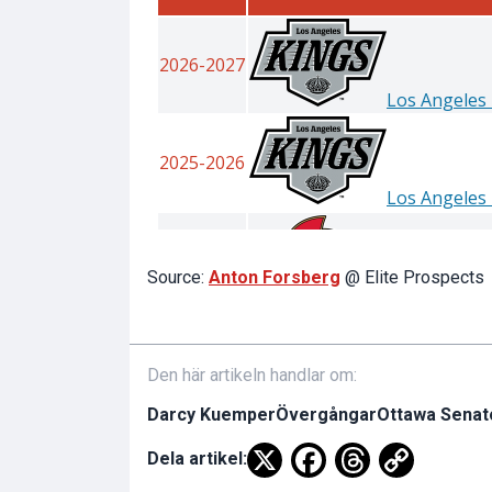
Source:
Anton Forsberg
@ Elite Prospects
Den här artikeln handlar om:
Darcy Kuemper
Övergångar
Ottawa Senat
Dela artikel: