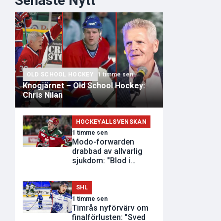
Senaste Nytt
OLD SCHOOL HOCKEY
1 timme sen
Knogjärnet – Old School Hockey:
Chris Nilan
HOCKEYALLSVENSKAN
1 timme sen
Modo-forwarden
drabbad av allvarlig
sjukdom: "Blod i
avföringen"
SHL
1 timme sen
Timrås nyförvärv om
finalförlusten: "Sved