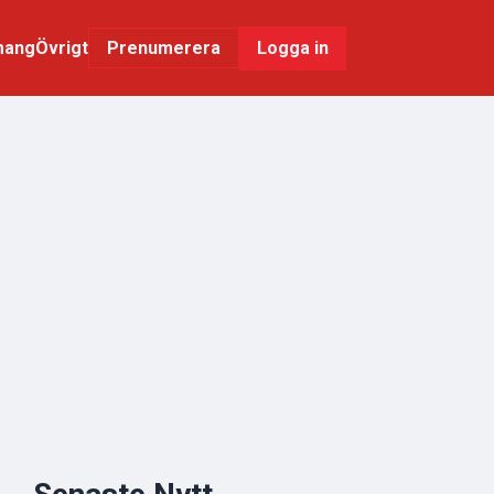
mang
Övrigt
Logga in
Prenumerera