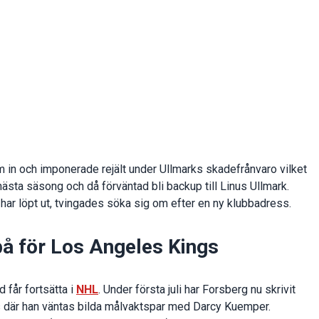
m in och imponerade rejält under Ullmarks skadefrånvaro vilket
 nästa säsong och då förväntad bli backup till Linus Ullmark.
 har löpt ut, tvingades söka sig om efter en ny klubbadress.
på för Los Angeles Kings
d får fortsätta i
NHL
. Under första juli har Forsberg nu skrivit
s där han väntas bilda målvaktspar med Darcy Kuemper.