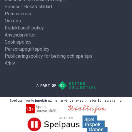
Sponsor: Rekatochklart
Prenumerera
Om oss
Redaktionell policy
Användarvillkor
Cookiepolicy
Personuppgiftspolicy
Publiceringspolicy för betting och speltips
Arkiv
Spel utan konto innebär att man använder e-legitimation för registrering.
ANNONS