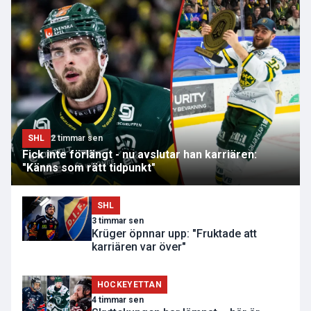
SHL
2 timmar sen
Fick inte förlängt - nu avslutar han karriären:
"Känns som rätt tidpunkt"
SHL
3 timmar sen
Krüger öpnnar upp: "Fruktade att
karriären var över"
HOCKEYETTAN
4 timmar sen