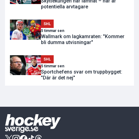
Skyttekungen har lämnat – här är
potentiella arvtagare
SHL
5 timmar sen
Wallmark om lagkamraten: "Kommer
bli dumma utvisningar"
SHL
5 timmar sen
Sportchefens svar om truppbygget:
"Där är det nej"