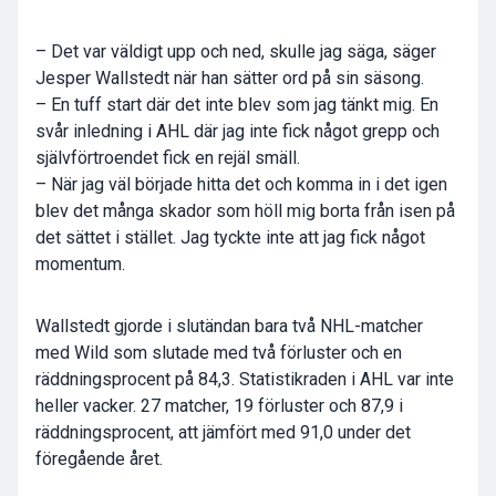
– Det var väldigt upp och ned, skulle jag säga, säger
Jesper Wallstedt när han sätter ord på sin säsong.
– En tuff start där det inte blev som jag tänkt mig. En
svår inledning i AHL där jag inte fick något grepp och
självförtroendet fick en rejäl smäll.
– När jag väl började hitta det och komma in i det igen
blev det många skador som höll mig borta från isen på
det sättet i stället. Jag tyckte inte att jag fick något
momentum.
Wallstedt gjorde i slutändan bara två NHL-matcher
med Wild som slutade med två förluster och en
räddningsprocent på 84,3. Statistikraden i AHL var inte
heller vacker. 27 matcher, 19 förluster och 87,9 i
räddningsprocent, att jämfört med 91,0 under det
föregående året.