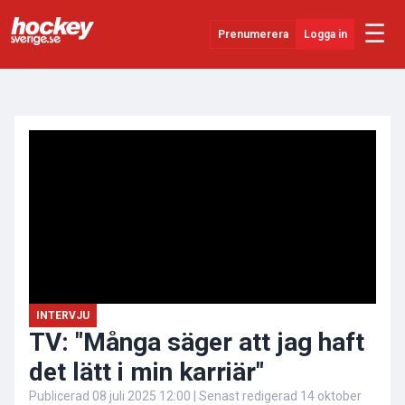
☰
Prenumerera
Logga in
ANNONS
Senaste Nytt
YouTube
SHL
Evenemang
Övrigt
INTERVJU
TV: "Många säger att jag haft
det lätt i min karriär"
Publicerad
08 juli 2025 12:00
| Senast redigerad
14 oktober