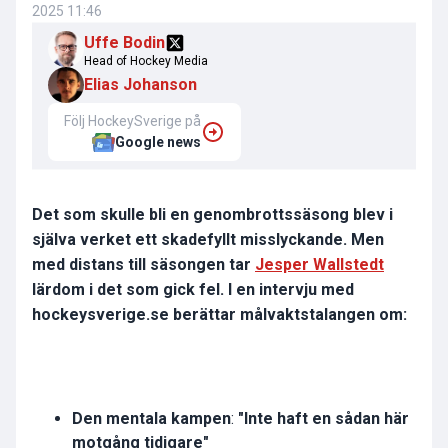
2025 11:46
Uffe Bodin
Head of Hockey Media
Elias Johanson
Följ HockeySverige på
Google news
Det som skulle bli en genombrottssäsong blev i
själva verket ett skadefyllt misslyckande. Men
med distans till säsongen tar
Jesper Wallstedt
lärdom i det som gick fel. I en intervju med
hockeysverige.se berättar målvaktstalangen om:
Den mentala kampen
:
"Inte haft en sådan här
motgång tidigare"