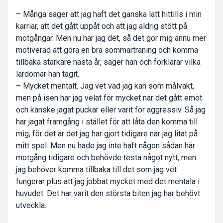
– Många säger att jag haft det ganska lätt hittills i min
karriär, att det gått uppåt och att jag aldrig stött på
motgångar. Men nu har jag det, så det gör mig ännu mer
motiverad att göra en bra sommarträning och komma
tillbaka starkare nästa år, säger han och förklarar vilka
lärdomar han tagit.
– Mycket mentalt. Jag vet vad jag kan som målvakt,
men på isen har jag velat för mycket när det gått emot
och kanske jagat puckar eller varit för aggressiv. Så jag
har jagat framgång i stället för att låta den komma till
mig, för det är det jag har gjort tidigare när jag litat på
mitt spel. Men nu hade jag inte haft någon sådan här
motgång tidigare och behövde testa något nytt, men
jag behöver komma tillbaka till det som jag vet
fungerar plus att jag jobbat mycket med det mentala i
huvudet. Det har varit den största biten jag har behövt
utveckla.