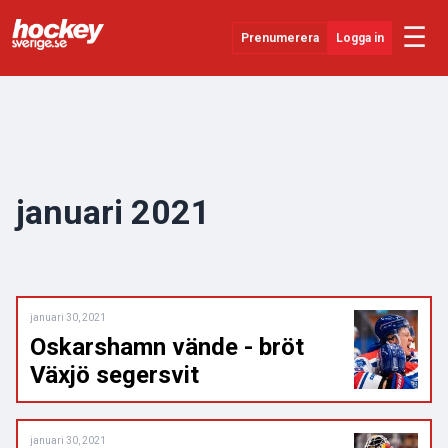
☰
Prenumerera
Logga in
Senaste Nytt
YouTube
SHL
januari 2021
Evenemang
Övrigt
januari 30, 2021
Oskarshamn vände - bröt
Växjö segersvit
januari 30, 2021