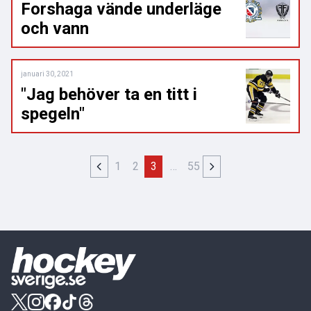
Forshaga vände underläge
och vann
januari 30, 2021
"Jag behöver ta en titt i
spegeln"
1
2
3
…
55