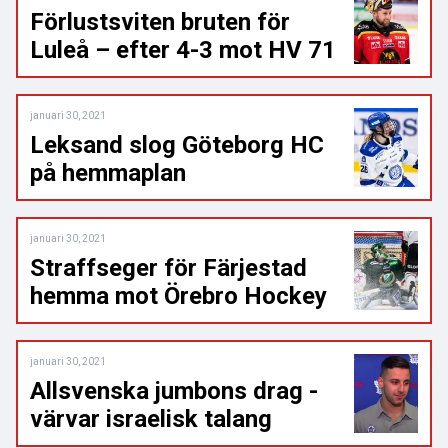
Förlustsviten bruten för
Luleå – efter 4-3 mot HV 71
januari 30, 2021
Leksand slog Göteborg HC
på hemmaplan
januari 30, 2021
Straffseger för Färjestad
hemma mot Örebro Hockey
januari 30, 2021
Allsvenska jumbons drag -
värvar israelisk talang