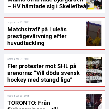
– HV hämtade sig i Skellefteå
september 29, 2018
Matchstraff på Luleås
prestigevärvning efter
huvudtackling
september 29, 2018
Fler protester mot SHL på
arenorna: ”Vill döda svensk
hockey med stängd liga”
september 29, 2018
TORONTO: Från