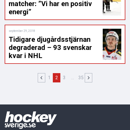
matcher: ”Vi har en positiv
energi”
september 29, 2018
Tidigare djugårdsstjärnan
degraderad – 93 svenskar
kvar i NHL
1
2
3
…
35