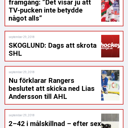
framgång: ”Det visar ju att
TV-pucken inte betydde
något alls”
september 29, 2018
SKOGLUND: Dags att skrota
SHL
september 29, 2018
Nu förklarar Rangers
beslutet att skicka ned Lias
Andersson till AHL
september 29, 2018
2–42 i målskillnad – efter sex