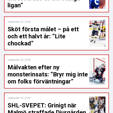
ligan”
september 29, 2018
Sköt första målet – på ett
och ett halvt år: ”Lite
chockad”
september 29, 2018
Målvakten efter ny
monsterinsats: ”Bryr mig inte
om folks förväntningar”
september 29, 2018
SHL-SVEPET: Grinigt när
Malmö straffade Djurgården