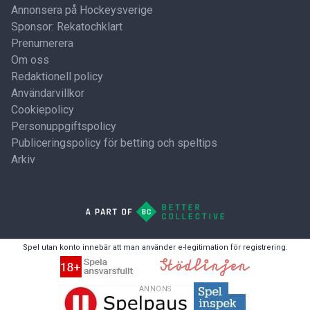
Annonsera på Hockeysverige
Sponsor: Rekatochklart
Prenumerera
Om oss
Redaktionell policy
Användarvillkor
Cookiepolicy
Personuppgiftspolicy
Publiceringspolicy för betting och speltips
Arkiv
Spel utan konto innebär att man använder e-legitimation för registrering.
ANNONS