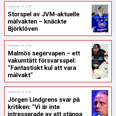
september 29, 2018
Storspel av JVM-aktuelle
målvakten – knäckte
Björklöven
september 29, 2018
Malmös segervapen – ett
vakumtätt försvarsspel:
”Fantastiskt kul att vara
målvakt”
september 29, 2018
Jörgen Lindgrens svar på
kritiken: ”Vi är inte
intresserade av att stänga