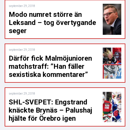
september 29, 2018
Modo numret större än
Leksand – tog övertygande
seger
september 29, 2018
Därför fick Malmöjunioren
matchstraff: ”Han fäller
sexistiska kommentarer”
september 29, 2018
SHL-SVEPET: Engstrand
knäckte Brynäs – Palushaj
hjälte för Örebro igen