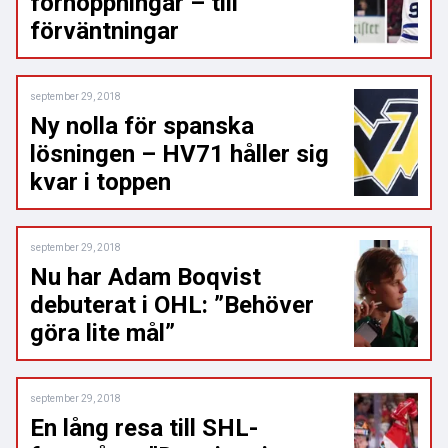
förhoppningar – till
förväntningar
september 29, 2018
Ny nolla för spanska
lösningen – HV71 håller sig
kvar i toppen
september 29, 2018
Nu har Adam Boqvist
debuterat i OHL: ”Behöver
göra lite mål”
september 29, 2018
En lång resa till SHL-