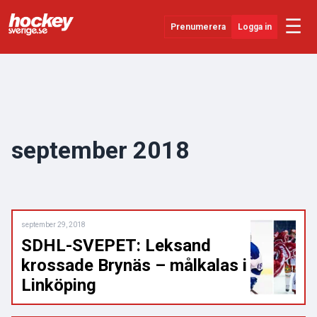
☰
Prenumerera
Logga in
Senaste Nytt
YouTube
SHL
september 2018
Evenemang
Övrigt
september 29, 2018
SDHL-SVEPET: Leksand
krossade Brynäs – målkalas i
Linköping