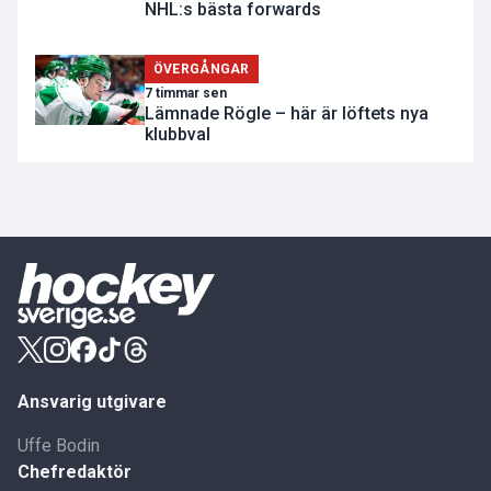
NHL:s bästa forwards
ÖVERGÅNGAR
7 timmar sen
Lämnade Rögle – här är löftets nya
klubbval
Ansvarig utgivare
Uffe Bodin
Chefredaktör