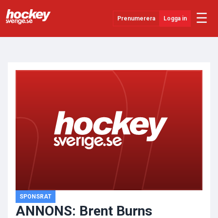
☰
Prenumerera
Logga in
ANNONS
Senaste Nytt
YouTube
SHL
Evenemang
Övrigt
SPONSRAT
ANNONS: Brent Burns