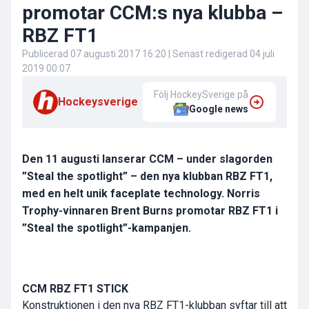
promotar CCM:s nya klubba –
RBZ FT1
Publicerad
07 augusti 2017 16:20
| Senast redigerad
04 juli
2019 00:07
Följ HockeySverige på
Hockeysverige
Google news
Den 11 augusti lanserar CCM – under slagorden
”Steal the spotlight” – den nya klubban RBZ FT1,
med en helt unik faceplate technology. Norris
Trophy-vinnaren Brent Burns promotar RBZ FT1 i
”Steal the spotlight”-kampanjen.
CCM RBZ FT1 STICK
Konstruktionen i den nya RBZ FT1-klubban syftar till att