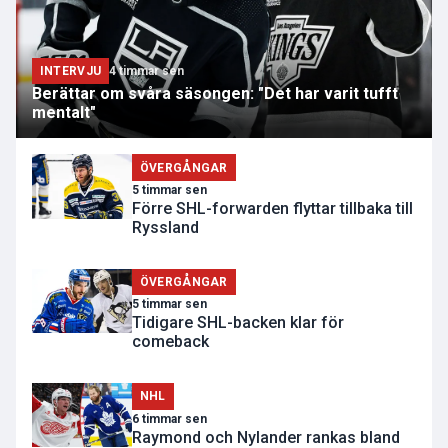
INTERVJU
4 timmar sen
Berättar om svåra säsongen: "Det har varit tufft
mentalt"
ÖVERGÅNGAR
5 timmar sen
Förre SHL-forwarden flyttar tillbaka till
Ryssland
ÖVERGÅNGAR
5 timmar sen
Tidigare SHL-backen klar för
comeback
NHL
6 timmar sen
Raymond och Nylander rankas bland