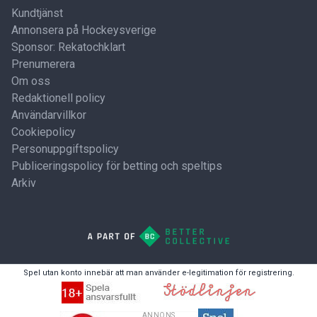
Kundtjänst
Annonsera på Hockeysverige
Sponsor: Rekatochklart
Prenumerera
Om oss
Redaktionell policy
Användarvillkor
Cookiepolicy
Personuppgiftspolicy
Publiceringspolicy för betting och speltips
Arkiv
Spel utan konto innebär att man använder e-legitimation för registrering.
ANNONS