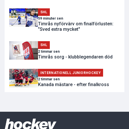
SHL
59 minuter sen
Timrås nyförvärv om finalförlusten:
"Sved extra mycket"
SHL
2 timmar sen
Timrås sorg - klubblegendaren död
INTERNATIONELL JUNIORHOCKEY
2 timmar sen
Kanada mästare - efter finalkross