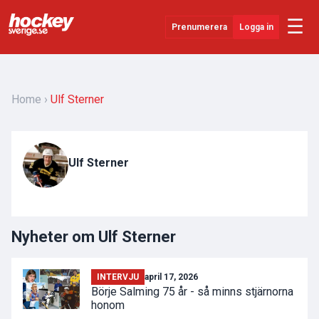
☰
Prenumerera
Logga in
Senaste Nytt
YouTube
Home
Ulf Sterner
SHL
Evenemang
Ulf Sterner
Övrigt
Nyheter om Ulf Sterner
INTERVJU
april 17, 2026
Börje Salming 75 år - så minns stjärnorna
honom