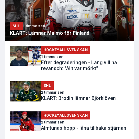
SHL
1 timme sen
KLART: Lämnar Malmö för Finland
HOCKEYALLSVENSKAN
1 timme sen
Efter degraderingen - Lang vill ha
revansch: "Allt var mörkt"
SHL
2 timmar sen
KLART: Brodin lämnar Björklöven
HOCKEYALLSVENSKAN
2 timmar sen
Almtunas hopp - låna tillbaka stjärnan