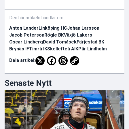
Den här artikeln handlar om:
Anton Lander
Linköping HC
Johan Larsson
Jacob Peterson
Rögle BK
Växjö Lakers
Oscar Lindberg
David Tomásek
Färjestad BK
Brynäs IF
Timrå IK
Skellefteå AIK
Pär Lindholm
Dela artikel:
Senaste Nytt