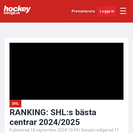
☰
Prenumerera
Logga in
ANNONS
Senaste Nytt
YouTube
SHL
Evenemang
Övrigt
SHL
RANKING: SHL:s bästa
centrar 2024/2025
Publicerad
18 september 2024 10:49
| Senast redigerad
11