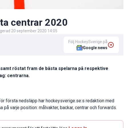
ta centrar 2020
igerad
20 september 2020 14:05
Följ HockeySverige på
Google news
samt röstat fram de bästa spelarna på respektive
ag: centrarna.
ör första nedsläpp har hockeysverige.se:s redaktion med
på varje position: målvakter, backar, centrar och forwards.