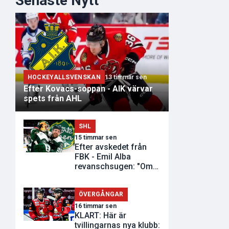
Senaste Nytt
HOCKEYALLSVENSKAN
13 timmar sen
Efter Kovacs-soppan - AIK värvar
spets från AHL
SHL
15 timmar sen
Efter avskedet från
FBK - Emil Alba
revanschsugen: "Om
de inte vill..."
ÖVERGÅNGAR
16 timmar sen
KLART: Här är
tvillingarnas nya klubb: