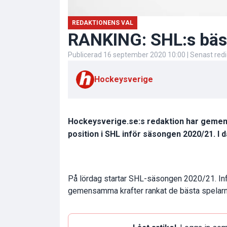
REDAKTIONENS VAL
RANKING: SHL:s bäs
Publicerad
16 september 2020 10:00
| Senast red
Hockeysverige
Hockeysverige.se:s redaktion har gemen
position i SHL inför säsongen 2020/21. I d
På lördag startar SHL-säsongen 2020/21. Inf
gemensamma krafter rankat de bästa spelarna 