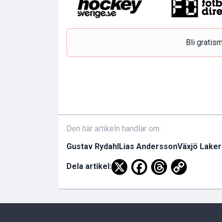
Bli grati
Den här artikeln handlar om:
Gustav Rydahl
Lias Andersson
Växjö Laker
Dela artikel: