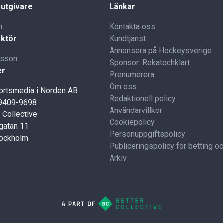
 utgivare
Länkar
n
Kontakta oss
ktör
Kundtjänst
Annonsera på Hockeysverige
lsson
Sponsor: Rekatochklart
er
Prenumerera
Om oss
portsmedia i Norden AB
Redaktionell policy
59409-9698
Användarvillkor
 Collective
Cookiepolicy
gatan 11
Personuppgiftspolicy
tockholm
Publiceringspolicy för betting o
Arkiv