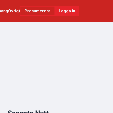
mang
Övrigt
Logga in
Prenumerera