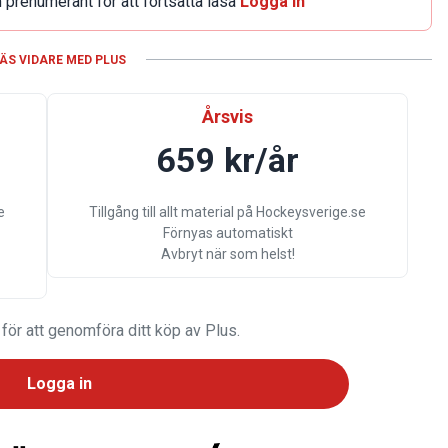
 prenumerant för att fortsätta läsa
Logga In
ÄS VIDARE MED PLUS
Årsvis
659 kr/år
e
Tillgång till allt material på Hockeysverige.se
Förnyas automatiskt
Avbryt när som helst!
 för att genomföra ditt köp av Plus.
Logga in