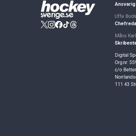
Ansvarig
Uffe Bodi
Chefreda
Måns Kar
Skribent
Digital S
Org.nr: 5
c/o Better
Norrlands
111 43 S