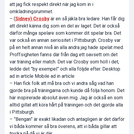
att jag fick respekt direkt när jag kom in i
omklädningsrummet.
– (
Sidney) Crosby
är en så jäkla bra ledare. Han får dig
att direkt känna dig som en del av laget. Det är också
därför många spelare som kommer dit spelar bra. Det
var också en annan seriositet i Pittsburgh. Crosby var
på en helt annan nivå än alla andra jag hade spelat med.
Proffsigheten fanns där från dag ett oavsett om det
var träning eller match. Det var Crosby som höll i det,
ledde det ”by exempel” och alla följde efter. Desktop
ad in article Mobile ad in article
– Han fick folk att må bra och vi andra såg vad han
gjorde bra på träningarna och kunde då följa honom. Det
här inspirerade absolut även mig. Jag är också en som
alltid gillat att köra hårt på träningen och det gjorde alla
i Pittsburgh.
– ”Bengan” är exakt likadan och antagligen är det därför
vi båda kommer så bra överens, att vi båda gillar att
trycka på då vi är där.