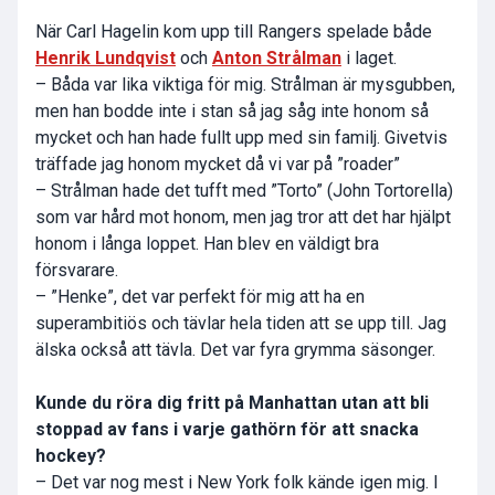
När Carl Hagelin kom upp till Rangers spelade både
Henrik Lundqvist
och
Anton Strålman
i laget.
– Båda var lika viktiga för mig. Strålman är mysgubben,
men han bodde inte i stan så jag såg inte honom så
mycket och han hade fullt upp med sin familj. Givetvis
träffade jag honom mycket då vi var på ”roader”
– Strålman hade det tufft med ”Torto” (
John Tortorella
)
som var hård mot honom, men jag tror att det har hjälpt
honom i långa loppet. Han blev en väldigt bra
försvarare.
– ”Henke”, det var perfekt för mig att ha en
superambitiös och tävlar hela tiden att se upp till. Jag
älska också att tävla. Det var fyra grymma säsonger.
Kunde du röra dig fritt på Manhattan utan att bli
stoppad av fans i varje gathörn för att snacka
hockey?
– Det var nog mest i New York folk kände igen mig. I