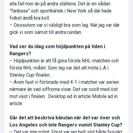
alla fall mer än på andra ställena. Det är en sådan
”fanbase” och sportkärlek i New York så där hade
folket ändå bra koll.
– Dessutom var vi väldigt bra som lag. När jag var där
gick vi som sämst till andra rundan.
Vad ser du idag som höjdpunkten på tiden i
Rangers?
– Höjdpunkten är att få göra första NHL-matchen och
första NHL-målet. Som lag var det att möta L.A i
Stanley Cup-finalen.
– Även fast vi förlorade med 4-1 i matcher var serien
närmare än vad siffrorna visar. Det var coolt med öst
mot väst i finalen. Desktop ad in article Mobile ad in
article
Går det att beskriva känslan när det var över och
Los Angeles och inte Rangers vunnit Stanley Cup?
– Det var inte roligt. Först var jag helt slut både fysiskt