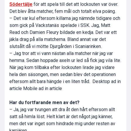
Södertälje
för att spela till det att lockouten var över.
Det blev åtta matcher, fem mål och totalt elva poäng.
– Det var kul eftersom killarna jag nämnde tidigare och
som gick på Vackstanäs spelade i SSK. Jag,
Matt
Read
och
Damien Fleury
bildade en kedja. Det var ett
jäkla drag på alla matcherna. Bland annat var det
slutsålt då vi mötte Djurgården i Scaniarinken.
– Jag tror att vi vann nästan alla matcher när jag var
hemma. Sedan hoppade axeln ur led så fick jag vila lite.
När jag kom tillbaka efter lockouten lirade jag vidare
hela den säsongen, men sedan blev det operationen
eftersom allt bara hängde i en liten tråd. Desktop ad in
article Mobile ad in article
Har du fortfarande men av det?
– Ja, jag var tvungen att dra åt den hårt eftersom allt
satt så himla löst. Helt klart är det något jag känner,
men det var inget som hindrade mig under resten av
karriären.