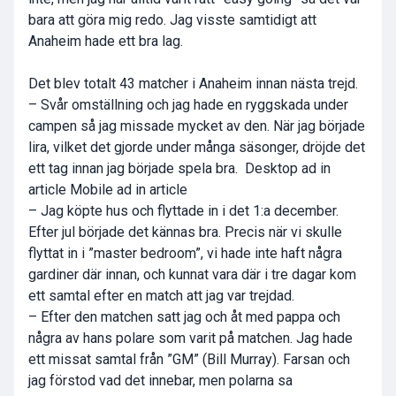
bara att göra mig redo. Jag visste samtidigt att
Anaheim hade ett bra lag.
Det blev totalt 43 matcher i Anaheim innan nästa trejd.
– Svår omställning och jag hade en ryggskada under
campen så jag missade mycket av den. När jag började
lira, vilket det gjorde under många säsonger, dröjde det
ett tag innan jag började spela bra. Desktop ad in
article Mobile ad in article
– Jag köpte hus och flyttade in i det 1:a december.
Efter jul började det kännas bra. Precis när vi skulle
flyttat in i ”master bedroom”, vi hade inte haft några
gardiner där innan, och kunnat vara där i tre dagar kom
ett samtal efter en match att jag var trejdad.
– Efter den matchen satt jag och åt med pappa och
några av hans polare som varit på matchen. Jag hade
ett missat samtal från ”GM” (Bill Murray). Farsan och
jag förstod vad det innebar, men polarna sa