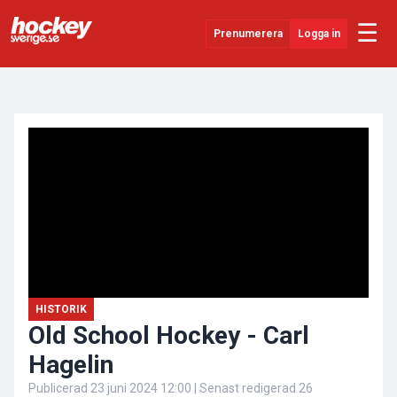
☰
Prenumerera
Logga in
ANNONS
Senaste Nytt
YouTube
SHL
Evenemang
Övrigt
HISTORIK
Old School Hockey - Carl
Hagelin
Publicerad
23 juni 2024 12:00
| Senast redigerad
26