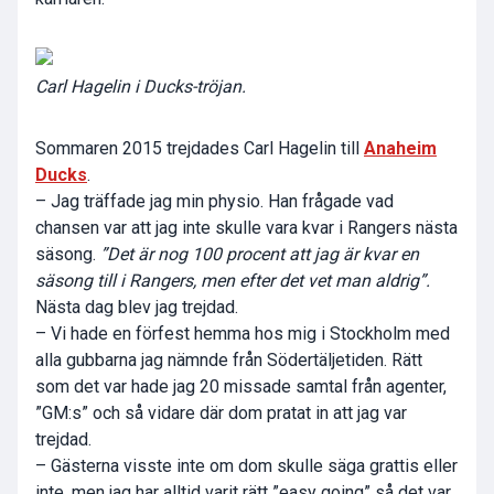
Carl Hagelin i Ducks-tröjan.
Sommaren 2015 trejdades Carl Hagelin till
Anaheim
Ducks
.
– Jag träffade jag min physio. Han frågade vad
chansen var att jag inte skulle vara kvar i Rangers nästa
säsong.
”Det är nog 100 procent att jag är kvar en
säsong till i Rangers, men efter det vet man aldrig”.
Nästa dag blev jag trejdad.
– Vi hade en förfest hemma hos mig i Stockholm med
alla gubbarna jag nämnde från Södertäljetiden. Rätt
som det var hade jag 20 missade samtal från agenter,
”GM:s” och så vidare där dom pratat in att jag var
trejdad.
– Gästerna visste inte om dom skulle säga grattis eller
inte, men jag har alltid varit rätt ”easy going” så det var