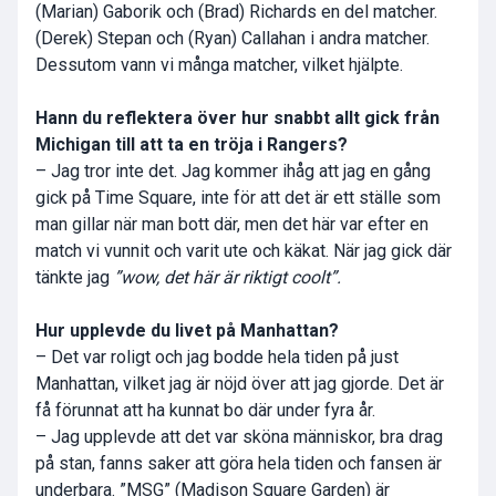
(
Marian) Gaborik
och (
Brad) Richards
en del matcher.
(
Derek) Stepan
och (
Ryan) Callahan
i andra matcher.
Dessutom vann vi många matcher, vilket hjälpte.
Hann du reflektera över hur snabbt allt gick från
Michigan till att ta en tröja i Rangers?
– Jag tror inte det. Jag kommer ihåg att jag en gång
gick på Time Square, inte för att det är ett ställe som
man gillar när man bott där, men det här var efter en
match vi vunnit och varit ute och käkat. När jag gick där
tänkte jag
”wow, det här är riktigt coolt”.
Hur upplevde du livet på Manhattan?
– Det var roligt och jag bodde hela tiden på just
Manhattan, vilket jag är nöjd över att jag gjorde. Det är
få förunnat att ha kunnat bo där under fyra år.
– Jag upplevde att det var sköna människor, bra drag
på stan, fanns saker att göra hela tiden och fansen är
underbara. ”MSG” (Madison Square Garden) är