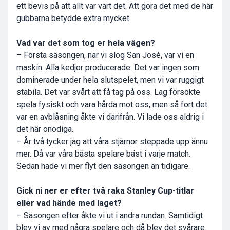
ett bevis på att allt var värt det. Att göra det med de här
gubbarna betydde extra mycket.
Vad var det som tog er hela vägen?
– Första säsongen, när vi slog San José, var vi en
maskin. Alla kedjor producerade. Det var ingen som
dominerade under hela slutspelet, men vi var ruggigt
stabila. Det var svårt att få tag på oss. Lag försökte
spela fysiskt och vara hårda mot oss, men så fort det
var en avblåsning åkte vi därifrån. Vi lade oss aldrig i
det här onödiga.
– År två tycker jag att våra stjärnor steppade upp ännu
mer. Då var våra bästa spelare bäst i varje match.
Sedan hade vi mer flyt den säsongen än tidigare.
Gick ni ner er efter två raka Stanley Cup-titlar
eller vad hände med laget?
– Säsongen efter åkte vi ut i andra rundan. Samtidigt
blev vi av med några spelare och då blev det svårare.