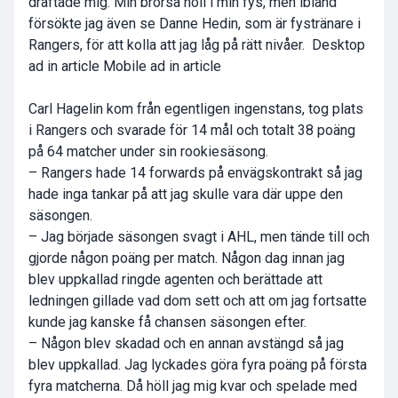
draftade mig. Min brorsa höll i min fys, men ibland
försökte jag även se Danne Hedin, som är fystränare i
Rangers, för att kolla att jag låg på rätt nivåer. Desktop
ad in article Mobile ad in article
Carl Hagelin kom från egentligen ingenstans, tog plats
i Rangers och svarade för 14 mål och totalt 38 poäng
på 64 matcher under sin rookiesäsong.
– Rangers hade 14 forwards på envägskontrakt så jag
hade inga tankar på att jag skulle vara där uppe den
säsongen.
– Jag började säsongen svagt i AHL, men tände till och
gjorde någon poäng per match. Någon dag innan jag
blev uppkallad ringde agenten och berättade att
ledningen gillade vad dom sett och att om jag fortsatte
kunde jag kanske få chansen säsongen efter.
– Någon blev skadad och en annan avstängd så jag
blev uppkallad. Jag lyckades göra fyra poäng på första
fyra matcherna. Då höll jag mig kvar och spelade med