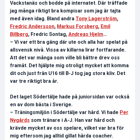
Vackstanäs och bodde på internatet. Där träffade
jag många riktigt bra kompisar som jag är tajta
med även idag. Bland andra
Tony Lagerström
,
Fredric Andersson
,
Markus Forsberg
,
Emil
Billberg
, Fredric Sontag,
Andreas Hjelm
…
– Vi var ett bra gäng där ute och alla har spelat på
allsvensk nivå. Vissa av killarna lirar fortfarande.
Att det var många som ville bli bättre drev oss
framåt. Det hjälpte mig otroligt mycket att komma
dit och just från U16 till B-J tog jag stora kliv. Det
var tre riktigt bra år.
Det laget Södertälje hade på juniorsidan var också
en av dom bästa i Sverige.
– Träningsmiljön i Södertälje var hård. Vi hade
Per
Nygårds
som tränare i A-J. Han var hård och
krävde mycket av oss spelare, vilket var bra för
mig eftersom jag alltid gillat hårda coacher.