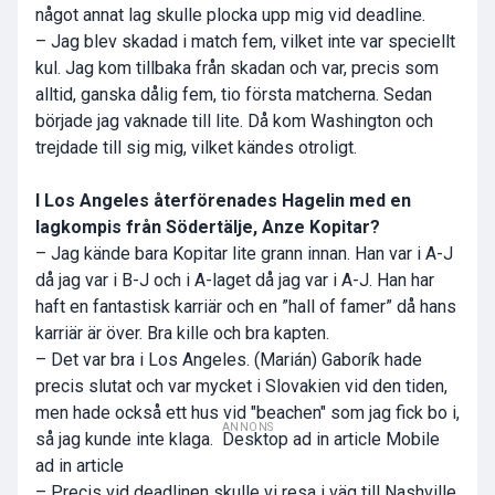
något annat lag skulle plocka upp mig vid deadline.
– Jag blev skadad i match fem, vilket inte var speciellt
kul. Jag kom tillbaka från skadan och var, precis som
alltid, ganska dålig fem, tio första matcherna. Sedan
började jag vaknade till lite. Då kom Washington och
trejdade till sig mig, vilket kändes otroligt.
I Los Angeles återförenades Hagelin med en
lagkompis från Södertälje,
Anze Kopitar
?
– Jag kände bara Kopitar lite grann innan. Han var i A-J
då jag var i B-J och i A-laget då jag var i A-J. Han har
haft en fantastisk karriär och en ”hall of famer” då hans
karriär är över. Bra kille och bra kapten.
– Det var bra i Los Angeles. (Marián) Gaborík hade
precis slutat och var mycket i Slovakien vid den tiden,
men hade också ett hus vid "beachen" som jag fick bo i,
ANNONS
så jag kunde inte klaga. Desktop ad in article Mobile
ad in article
– Precis vid deadlinen skulle vi resa i väg till Nashville.