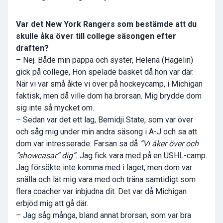
Var det New York Rangers som bestämde att du
skulle åka över till college säsongen efter
draften?
– Nej. Både min pappa och syster, Helena (Hagelin)
gick på college, Hon spelade basket då hon var där.
När vi var små åkte vi över på hockeycamp, i Michigan
faktisk, men då ville dom ha brorsan. Mig brydde dom
sig inte så mycket om.
– Sedan var det ett lag, Bemidji State, som var över
och såg mig under min andra säsong i A-J och sa att
dom var intresserade. Farsan sa då
”Vi åker över och
”showcasar” dig”.
Jag fick vara med på en USHL-camp.
Jag försökte inte komma med i laget, men dom var
snälla och lät mig vara med och träna samtidigt som
flera coacher var inbjudna dit. Det var då Michigan
erbjöd mig att gå där.
– Jag såg många, bland annat brorsan, som var bra