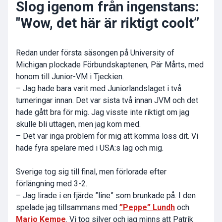
Slog igenom från ingenstans:
"Wow, det här är riktigt coolt”
Redan under första säsongen på University of
Michigan plockade Förbundskaptenen,
Pär Mårts
, med
honom till Junior-VM i Tjeckien.
– Jag hade bara varit med Juniorlandslaget i två
turneringar innan. Det var sista två innan JVM och det
hade gått bra för mig. Jag visste inte riktigt om jag
skulle bli uttagen, men jag kom med.
– Det var inga problem för mig att komma loss dit. Vi
hade fyra spelare med i USA:s lag och mig.
Sverige tog sig till final, men förlorade efter
förlängning med 3-2.
– Jag lirade i en fjärde ”line” som brunkade på. I den
spelade jag tillsammans med
”Peppe” Lundh
och
Mario Kempe
. Vi tog silver och jag minns att
Patrik