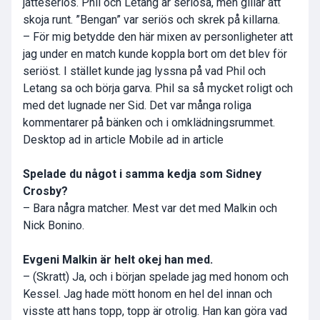
jätteseriös. Phil och Letang är seriösa, men gillar att
skoja runt. ”Bengan” var seriös och skrek på killarna.
– För mig betydde den här mixen av personligheter att
jag under en match kunde koppla bort om det blev för
seriöst. I stället kunde jag lyssna på vad Phil och
Letang sa och börja garva. Phil sa så mycket roligt och
med det lugnade ner Sid. Det var många roliga
kommentarer på bänken och i omklädningsrummet.
Desktop ad in article Mobile ad in article
Spelade du något i samma kedja som Sidney
Crosby?
– Bara några matcher. Mest var det med Malkin och
Nick Bonino
.
Evgeni Malkin är helt okej han med.
– (Skratt) Ja, och i början spelade jag med honom och
Kessel. Jag hade mött honom en hel del innan och
visste att hans topp, topp är otrolig. Han kan göra vad