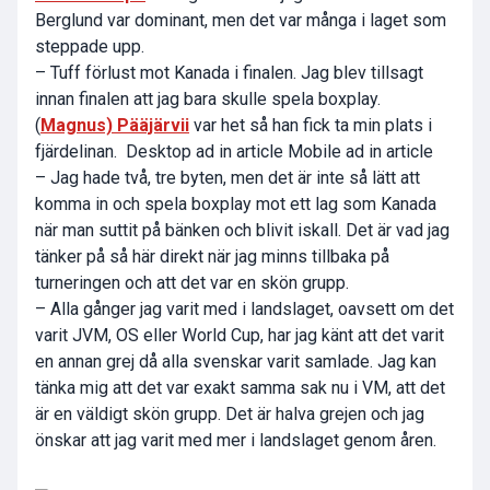
Berglund
var dominant, men det var många i laget som
steppade upp.
– Tuff förlust mot Kanada i finalen. Jag blev tillsagt
innan finalen att jag bara skulle spela boxplay.
(
Magnus) Pääjärvii
var het så han fick ta min plats i
fjärdelinan. Desktop ad in article Mobile ad in article
– Jag hade två, tre byten, men det är inte så lätt att
komma in och spela boxplay mot ett lag som Kanada
när man suttit på bänken och blivit iskall. Det är vad jag
tänker på så här direkt när jag minns tillbaka på
turneringen och att det var en skön grupp.
– Alla gånger jag varit med i landslaget, oavsett om det
varit JVM, OS eller World Cup, har jag känt att det varit
en annan grej då alla svenskar varit samlade. Jag kan
tänka mig att det var exakt samma sak nu i VM, att det
är en väldigt skön grupp. Det är halva grejen och jag
önskar att jag varit med mer i landslaget genom åren.