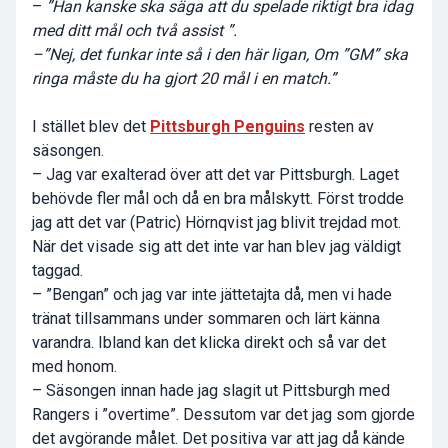
–
”Han kanske ska säga att du spelade riktigt bra idag
med ditt mål och två assist ”.
–”Nej, det funkar inte så i den här ligan, Om ”GM” ska
ringa måste du ha gjort 20 mål i en match.”
I stället blev det
Pittsburgh Penguins
resten av
säsongen.
– Jag var exalterad över att det var Pittsburgh. Laget
behövde fler mål och då en bra målskytt. Först trodde
jag att det var (
Patric) Hörnqvist
jag blivit trejdad mot.
När det visade sig att det inte var han blev jag väldigt
taggad.
– ”Bengan” och jag var inte jättetajta då, men vi hade
tränat tillsammans under sommaren och lärt känna
varandra. Ibland kan det klicka direkt och så var det
med honom.
– Säsongen innan hade jag slagit ut Pittsburgh med
Rangers i ”overtime”. Dessutom var det jag som gjorde
det avgörande målet. Det positiva var att jag då kände