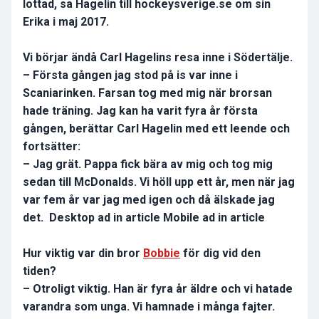
lottad, sa Hagelin till hockeysverige.se om sin
Erika i maj 2017.
Vi börjar ändå Carl Hagelins resa inne i Södertälje.
– Första gången jag stod på is var inne i
Scaniarinken. Farsan tog med mig när brorsan
hade träning. Jag kan ha varit fyra år första
gången, berättar Carl Hagelin med ett leende och
fortsätter:
– Jag grät. Pappa fick bära av mig och tog mig
sedan till McDonalds. Vi höll upp ett år, men när jag
var fem år var jag med igen och då älskade jag
det. Desktop ad in article Mobile ad in article
Hur viktig var din bror
Bobbie
för dig vid den
tiden?
– Otroligt viktig. Han är fyra år äldre och vi hatade
varandra som unga. Vi hamnade i många fajter.