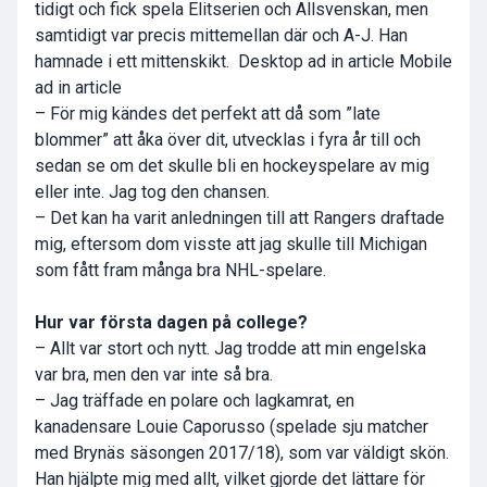
tidigt och fick spela Elitserien och Allsvenskan, men
samtidigt var precis mittemellan där och A-J. Han
hamnade i ett mittenskikt. Desktop ad in article Mobile
ad in article
– För mig kändes det perfekt att då som ”late
blommer” att åka över dit, utvecklas i fyra år till och
sedan se om det skulle bli en hockeyspelare av mig
eller inte. Jag tog den chansen.
– Det kan ha varit anledningen till att Rangers draftade
mig, eftersom dom visste att jag skulle till Michigan
som fått fram många bra NHL-spelare.
Hur var första dagen på college?
– Allt var stort och nytt. Jag trodde att min engelska
var bra, men den var inte så bra.
– Jag träffade en polare och lagkamrat, en
kanadensare
Louie Caporusso
(spelade sju matcher
med Brynäs säsongen 2017/18), som var väldigt skön.
Han hjälpte mig med allt, vilket gjorde det lättare för