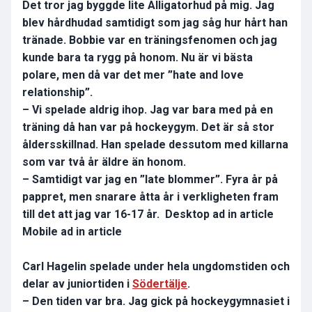
Det tror jag byggde lite Alligatorhud på mig. Jag
blev hårdhudad samtidigt som jag såg hur hårt han
tränade. Bobbie var en träningsfenomen och jag
kunde bara ta rygg på honom. Nu är vi bästa
polare, men då var det mer ”hate and love
relationship”.
– Vi spelade aldrig ihop. Jag var bara med på en
träning då han var på hockeygym. Det är så stor
åldersskillnad. Han spelade dessutom med killarna
som var två år äldre än honom.
– Samtidigt var jag en ”late blommer”. Fyra år på
pappret, men snarare åtta år i verkligheten fram
till det att jag var 16-17 år. Desktop ad in article
Mobile ad in article
Carl Hagelin spelade under hela ungdomstiden och
delar av juniortiden i
Södertälje
.
– Den tiden var bra. Jag gick på hockeygymnasiet i