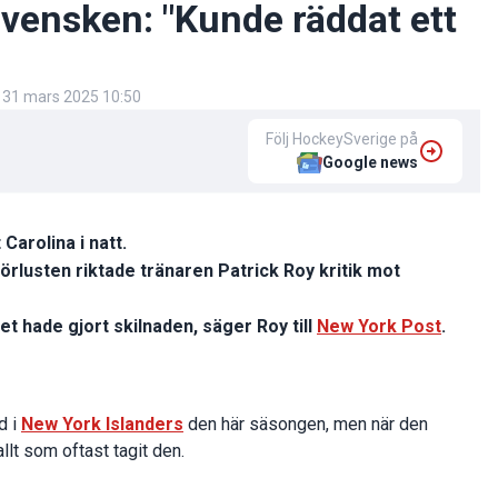
 svensken: "Kunde räddat ett
d
31 mars 2025 10:50
Följ HockeySverige på
Google news
arolina i natt.
förlusten riktade tränaren Patrick Roy kritik mot
et hade gjort skilnaden, säger Roy till
New York Post
.
d i
New York Islanders
den här säsongen, men när den
llt som oftast tagit den.