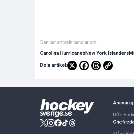
Den här artikeln handlar om:
Carolina Hurricanes
New York Islanders
M
Dela artikel:
Ansvarig
Uffe Bodi
Chefreda
Måns Kar