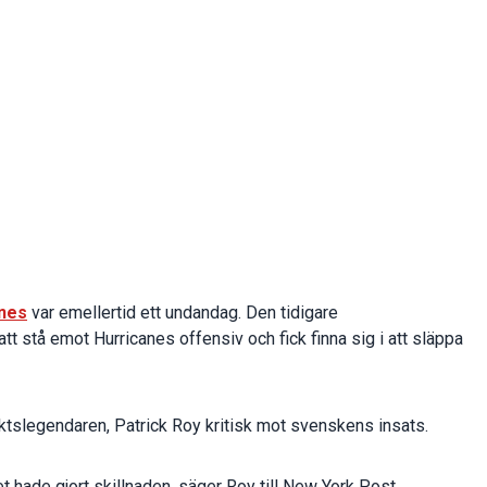
anes
var emellertid ett undandag. Den tidigare
 stå emot Hurricanes offensiv och fick finna sig i att släppa
aktslegendaren, Patrick Roy kritisk mot svenskens insats.
t hade gjort skillnaden, säger Roy till New York Post.