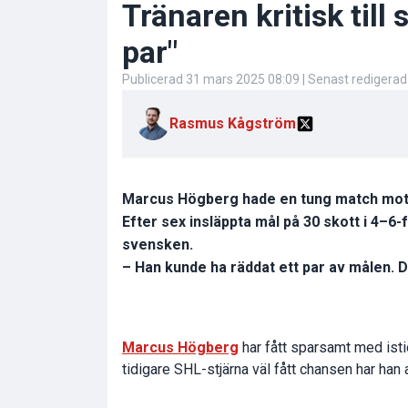
Tränaren kritisk till
par"
Publicerad
31 mars 2025 08:09
| Senast redigera
Rasmus Kågström
Marcus Högberg hade en tung match mot C
Efter sex insläppta mål på 30 skott i 4–6-
svensken.
– Han kunde ha räddat ett par av målen. D
Marcus Högberg
har fått sparsamt med isti
tidigare SHL-stjärna väl fått chansen har han a