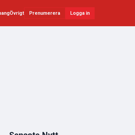
mang
Övrigt
Logga in
Prenumerera