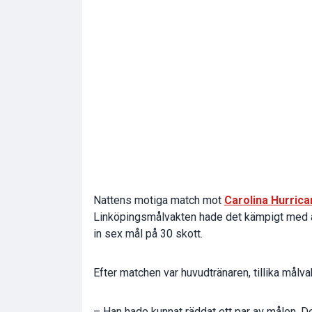
Nattens motiga match mot
Carolina Hurric
Linköpingsmålvakten hade det kämpigt med att
in sex mål på 30 skott.
Efter matchen var huvudtränaren, tillika målv
– Han hade kunnat räddat ett par av målen. De