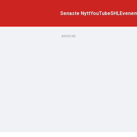
Senaste Nytt
YouTube
SHL
Evene
ANNONS