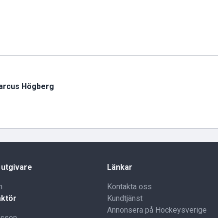
arcus Högberg
 utgivare
Länkar
n
Kontakta oss
ktör
Kundtjänst
Annonsera på Hockeysverige
lsson