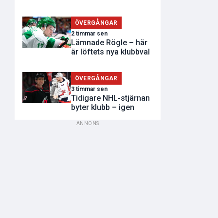
ÖVERGÅNGAR
2 timmar sen
Lämnade Rögle – här
är löftets nya klubbval
ÖVERGÅNGAR
3 timmar sen
Tidigare NHL-stjärnan
byter klubb – igen
ANNONS