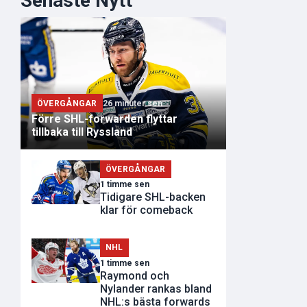
Senaste Nytt
ÖVERGÅNGAR
26 minuter sen
Förre SHL-forwarden flyttar
tillbaka till Ryssland
ÖVERGÅNGAR
1 timme sen
Tidigare SHL-backen
klar för comeback
NHL
1 timme sen
Raymond och
Nylander rankas bland
NHL:s bästa forwards