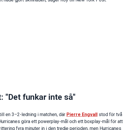
t: "Det funkar inte så"
ill en 3–2-ledning i matchen, där
Pierre Engvall
stod för två
Hurricanes göra ett powerplay-mål och ett boxplay-mål för att
tering fyra minuter in i den tredje perioden, men Hurricanes