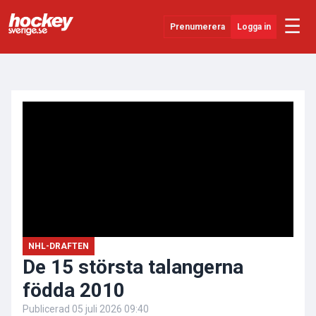
☰
Prenumerera
Logga in
ANNONS
Senaste Nytt
YouTube
SHL
Evenemang
Övrigt
NHL-DRAFTEN
De 15 största talangerna
födda 2010
Publicerad
05 juli 2026 09:40