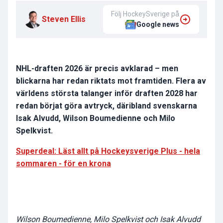
Följ HockeySverige på
Steven Ellis
Google news
NHL-draften 2026 är precis avklarad – men
blickarna har redan riktats mot framtiden. Flera av
världens största talanger inför draften 2028 har
redan börjat göra avtryck, däribland svenskarna
Isak Alvudd, Wilson Boumedienne och Milo
Spelkvist.
Superdeal: Läst allt på Hockeysverige Plus - hela
sommaren - för en krona
Wilson Boumedienne, Milo Spelkvist och Isak Alvudd