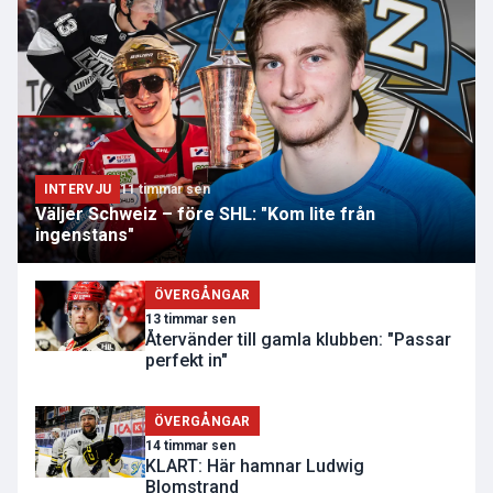
INTERVJU
11 timmar sen
Väljer Schweiz – före SHL: "Kom lite från
ingenstans"
ÖVERGÅNGAR
13 timmar sen
Återvänder till gamla klubben: "Passar
perfekt in"
ÖVERGÅNGAR
14 timmar sen
KLART: Här hamnar Ludwig
Blomstrand