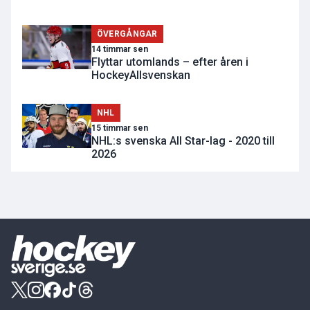
ÖVERGÅNGAR
14 timmar sen
Flyttar utomlands – efter åren i
HockeyAllsvenskan
NHL
15 timmar sen
NHL:s svenska All Star-lag - 2020 till
2026