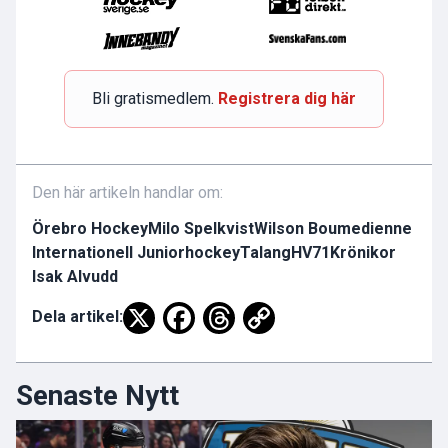
Bli gratismedlem.
Registrera dig här
Den här artikeln handlar om:
Örebro Hockey
Milo Spelkvist
Wilson Boumedienne
Internationell Juniorhockey
Talang
HV71
Krönikor
Isak Alvudd
Dela artikel:
Senaste Nytt