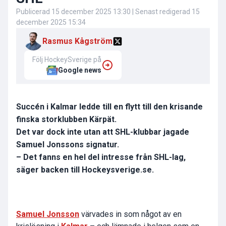
Publicerad
15 december 2025 13:30
| Senast redigerad
15
december 2025 15:34
Rasmus Kågström
Följ HockeySverige på
Google news
Succén i Kalmar ledde till en flytt till den krisande
finska storklubben Kärpät.
Det var dock inte utan att SHL-klubbar jagade
Samuel Jonssons signatur.
– Det fanns en hel del intresse från SHL-lag,
säger backen till Hockeysverige.se.
Samuel Jonsson
värvades in som något av en