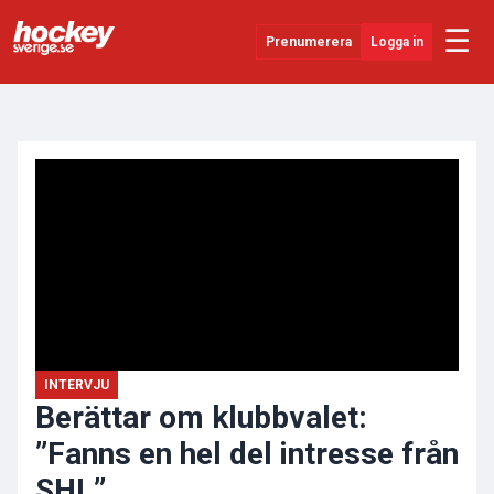
☰
Prenumerera
Logga in
ANNONS
Senaste Nytt
YouTube
SHL
Evenemang
Övrigt
INTERVJU
Berättar om klubbvalet:
”Fanns en hel del intresse från
SHL”