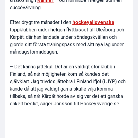
krislösning i
Kalmar
– och lämnade i helgen som en
succévärvning.
Efter drygt tre månader i den
hockeyallsvenska
toppklubben gick i helgen flyttlasset till Uleåborg och
Kärpät, där han landade under söndagskvällen och
gjorde sitt första träningspass med sitt nya lag under
måndagsförmiddagen.
– Det känns jättekul. Det är en väldigt stor klubb i
Finland, så när möjligheten kom så kändes det
självklart. Jag trivdes jättebra i Finland ifjol (i JYP) och
kände då att jag väldigt gärna skulle vilja komma
tillbaka, så när Kärpät hörde av sig var det ett ganska
enkelt beslut, säger Jonsson till Hockeysverige.se.