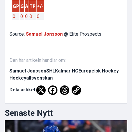
Source:
Samuel Jonsson
@ Elite Prospects
Den här artikeln handlar om:
Samuel Jonsson
SHL
Kalmar HC
Europeisk Hockey
Hockeyallsvenskan
Dela artikel:
Senaste Nytt