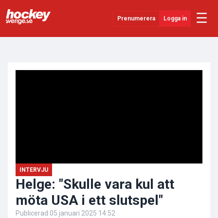
☰
Prenumerera
Logga in
ANNONS
Senaste Nytt
YouTube
SHL
Evenemang
Övrigt
INTERVJU
Helge: "Skulle vara kul att
möta USA i ett slutspel"
Publicerad
05 januari 2025 14:52