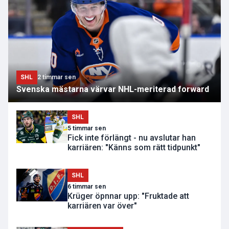
SHL
2 timmar sen
Svenska mästarna värvar NHL-meriterad forward
SHL
5 timmar sen
Fick inte förlängt - nu avslutar han
karriären: "Känns som rätt tidpunkt"
SHL
6 timmar sen
Krüger öpnnar upp: "Fruktade att
karriären var över"