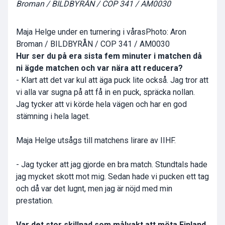
Broman / BILDBYRÅN / COP 341 / AM0030
Maja Helge under en turnering i vårasPhoto: Aron
Broman / BILDBYRÅN / COP 341 / AM0030
Hur ser du på era sista fem minuter i matchen då
ni ägde matchen och var nära att reducera?
- Klart att det var kul att äga puck lite också. Jag tror att
vi alla var sugna på att få in en puck, spräcka nollan.
Jag tycker att vi körde hela vägen och har en god
stämning i hela laget.
Maja Helge utsågs till matchens lirare av IIHF.
- Jag tycker att jag gjorde en bra match. Stundtals hade
jag mycket skott mot mig. Sedan hade vi pucken ett tag
och då var det lugnt, men jag är nöjd med min
prestation.
Var det stor skillnad som målvakt att möta Finland