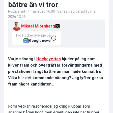
bättre än vi tror
Publicerad
14 maj 2026 16:00
| Senast redigerad
16 maj
2026 13:06
Mikael Mjörnberg
Följ HockeySverige på
Google news
Varje säsong i
Hockeyettan
bjuder på lag som
kliver fram och överträffar förväntningarna med
prestationer långt bättre än man hade kunnat tro.
Vilka blir det kommande säsong? Jag lyfter gärna
fram några kandidater...
Förra veckan resonerade jag kring klubbar som
spänner bågen högt, men egentligen inte har trupper