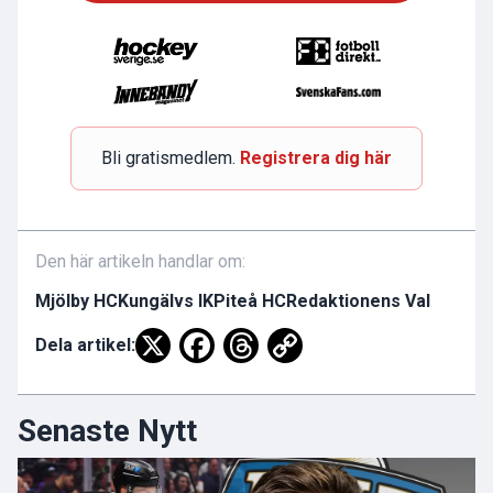
Bli gratismedlem.
Registrera dig här
Den här artikeln handlar om:
Mjölby HC
Kungälvs IK
Piteå HC
Redaktionens Val
Dela artikel:
Senaste Nytt