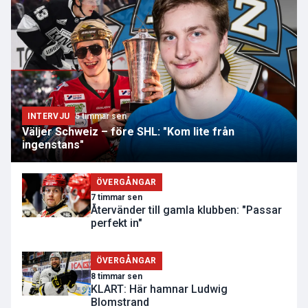
INTERVJU
5 timmar sen
Väljer Schweiz – före SHL: "Kom lite från
ingenstans"
ÖVERGÅNGAR
7 timmar sen
Återvänder till gamla klubben: "Passar
perfekt in"
ÖVERGÅNGAR
8 timmar sen
KLART: Här hamnar Ludwig
Blomstrand