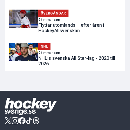
ÖVERGÅNGAR
9 timmar sen
Flyttar utomlands – efter åren i
HockeyAllsvenskan
NHL
9 timmar sen
NHL:s svenska All Star-lag - 2020 till
2026