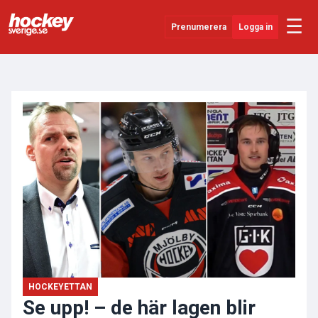
☰
Prenumerera
Logga in
ANNONS
Senaste Nytt
YouTube
SHL
Evenemang
Övrigt
HOCKEYETTAN
Se upp! – de här lagen blir