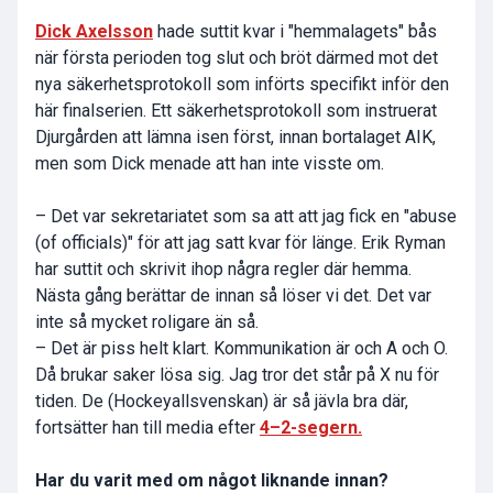
Dick Axelsson
hade suttit kvar i "hemmalagets" bås
när första perioden tog slut och bröt därmed mot det
nya säkerhetsprotokoll som införts specifikt inför den
här finalserien. Ett säkerhetsprotokoll som instruerat
Djurgården att lämna isen först, innan bortalaget AIK,
men som Dick menade att han inte visste om.
– Det var sekretariatet som sa att att jag fick en "abuse
(of officials)" för att jag satt kvar för länge. Erik Ryman
har suttit och skrivit ihop några regler där hemma.
Nästa gång berättar de innan så löser vi det. Det var
inte så mycket roligare än så.
– Det är piss helt klart. Kommunikation är och A och O.
Då brukar saker lösa sig. Jag tror det står på X nu för
tiden. De (Hockeyallsvenskan) är så jävla bra där,
fortsätter han till media efter
4–2-segern.
Har du varit med om något liknande innan?