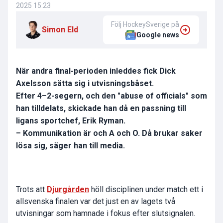
2025 15:23
Följ HockeySverige på
Simon Eld
Google news
När andra final-perioden inleddes fick Dick
Axelsson sätta sig i utvisningsbåset.
Efter 4–2-segern, och den "abuse of officials" som
han tilldelats, skickade han då en passning till
ligans sportchef, Erik Ryman.
– Kommunikation är och A och O. Då brukar saker
lösa sig, säger han till media.
Trots att
Djurgården
höll disciplinen under match ett i
allsvenska finalen var det just en av lagets två
utvisningar som hamnade i fokus efter slutsignalen.