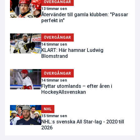
ÖVERGÅNGAR
13 timmar sen
Återvänder till gamla klubben: "Passar
perfekt in"
ÖVERGÅNGAR
14 timmar sen
KLART: Här hamnar Ludwig
Blomstrand
ÖVERGÅNGAR
14 timmar sen
Flyttar utomlands – efter åren i
HockeyAllsvenskan
NHL
15 timmar sen
NHL:s svenska All Star-lag - 2020 till
2026