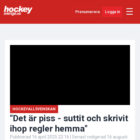
☰
Prenumerera
Logga in
ANNONS
Senaste Nytt
YouTube
SHL
Evenemang
Övrigt
HOCKEYALLSVENSKAN
"Det är piss - suttit och skrivit
ihop regler hemma"
Publicerad
16 april 2025 22:16
| Senast redigerad
16 augusti