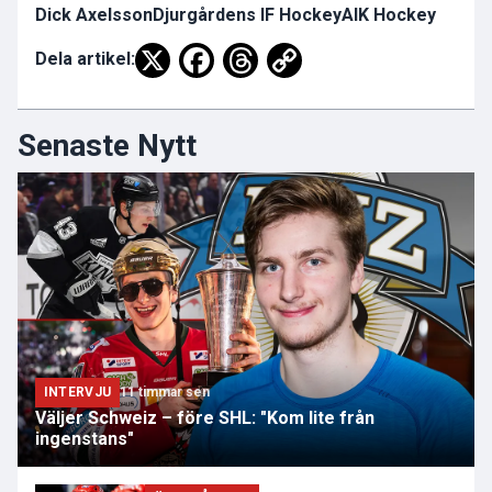
Dick Axelsson
Djurgårdens IF Hockey
AIK Hockey
Dela artikel:
Senaste Nytt
INTERVJU
11 timmar sen
Väljer Schweiz – före SHL: "Kom lite från
ingenstans"