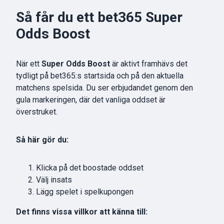
Så får du ett bet365 Super
Odds Boost
När ett
Super Odds Boost
är aktivt framhävs det
tydligt på bet365:s startsida och på den aktuella
matchens spelsida. Du ser erbjudandet genom den
gula markeringen, där det vanliga oddset är
överstruket.
Så här gör du:
Klicka på det boostade oddset
Välj insats
Lägg spelet i spelkupongen
Det finns vissa villkor att känna till: