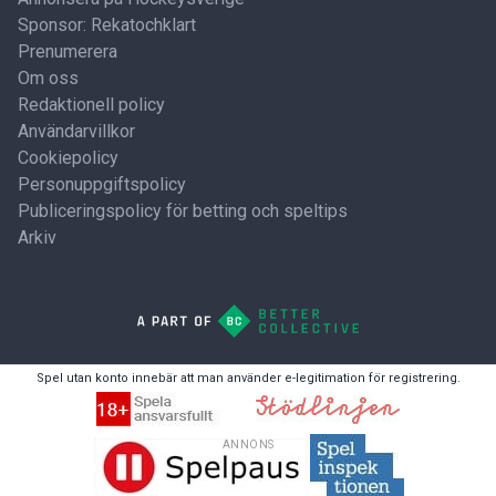
Sponsor: Rekatochklart
Prenumerera
Om oss
Redaktionell policy
Användarvillkor
Cookiepolicy
Personuppgiftspolicy
Publiceringspolicy för betting och speltips
Arkiv
Spel utan konto innebär att man använder e-legitimation för registrering.
ANNONS