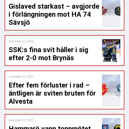
Gislaved starkast – avgjorde
i förlängningen mot HA 74
Sävsjö
november 22, 2023
SSK:s fina svit håller i sig
efter 2-0 mot Brynäs
november 22, 2023
Efter fem förluster i rad –
äntligen är sviten bruten för
Alvesta
november 22, 2023
Hammarö vann toppmötet