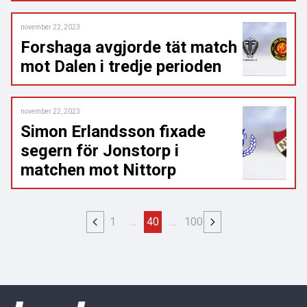
november 22, 2023
Forshaga avgjorde tät match
mot Dalen i tredje perioden
november 22, 2023
Simon Erlandsson fixade
segern för Jonstorp i
matchen mot Nittorp
1
…
40
…
100