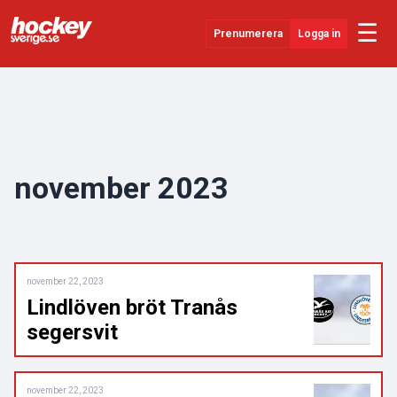
☰
Prenumerera
Logga in
Senaste Nytt
YouTube
SHL
november 2023
Evenemang
Övrigt
november 22, 2023
Lindlöven bröt Tranås
segersvit
november 22, 2023