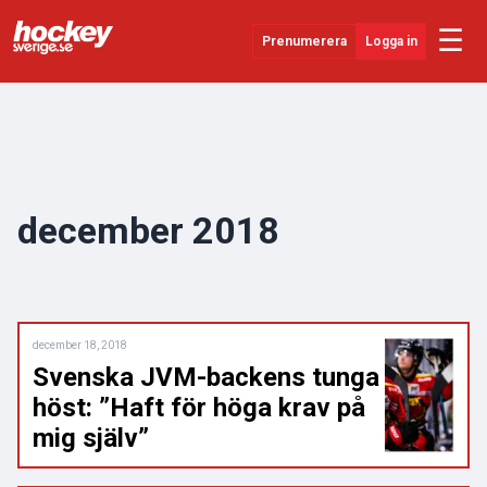
☰
Prenumerera
Logga in
Senaste Nytt
YouTube
SHL
december 2018
Evenemang
Övrigt
december 18, 2018
Svenska JVM-backens tunga
höst: ”Haft för höga krav på
mig själv”