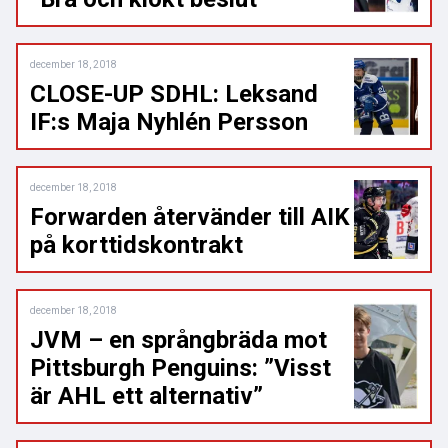
december 18, 2018
CLOSE-UP SDHL: Leksand
IF:s Maja Nyhlén Persson
december 18, 2018
Forwarden återvänder till AIK
på korttidskontrakt
december 18, 2018
JVM – en språngbräda mot
Pittsburgh Penguins: ”Visst
är AHL ett alternativ”