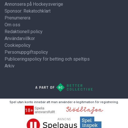
Annonsera på Hockeysverige
Sponsor: Rekatochklart
Prenumerera
Om oss
Redaktionell policy
Användarvillkor
Cookiepolicy
Personuppgiftspolicy
Publiceringspolicy för betting och speltips
Arkiv
Spel utan konto innebär att man använder e-legitimation för registrering.
ANNONS