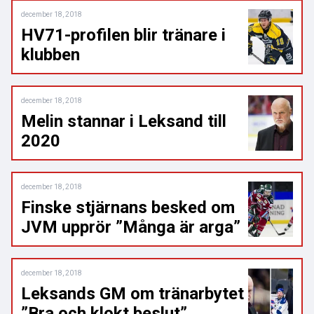
december 18, 2018
HV71-profilen blir tränare i
klubben
december 18, 2018
Melin stannar i Leksand till
2020
december 18, 2018
Finske stjärnans besked om
JVM upprör ”Många är arga”
december 18, 2018
Leksands GM om tränarbytet
”Bra och klokt beslut”