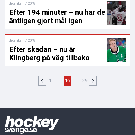
december 17, 2018
Efter 194 minuter – nu har de
äntligen gjort mål igen
december 17, 2018
Efter skadan – nu är
Klingberg på väg tillbaka
1
…
16
…
39