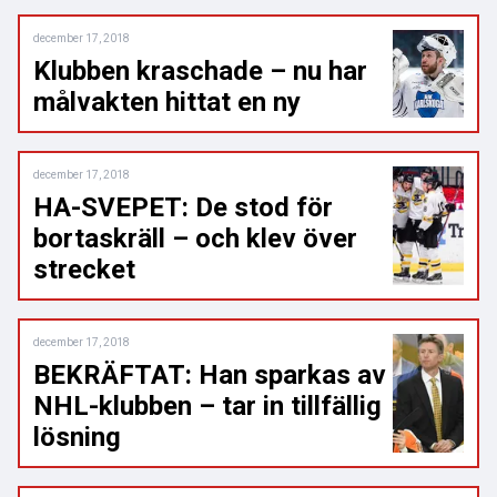
december 17, 2018
Klubben kraschade – nu har
målvakten hittat en ny
december 17, 2018
HA-SVEPET: De stod för
bortaskräll – och klev över
strecket
december 17, 2018
BEKRÄFTAT: Han sparkas av
NHL-klubben – tar in tillfällig
lösning