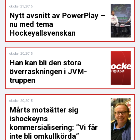
oktober 21, 2015
Nytt avsnitt av PowerPlay –
nu med tema
Hockeyallsvenskan
oktober 20, 2015
Han kan bli den stora
överraskningen i JVM-
truppen
oktober 20, 2015
Mårts motsätter sig
ishockeyns
kommersialisering: ”Vi får
inte bli omkullkörda”