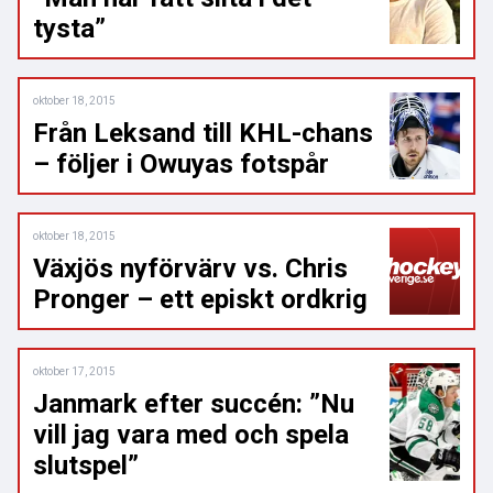
tysta”
oktober 18, 2015
Från Leksand till KHL-chans
– följer i Owuyas fotspår
oktober 18, 2015
Växjös nyförvärv vs. Chris
Pronger – ett episkt ordkrig
oktober 17, 2015
Janmark efter succén: ”Nu
vill jag vara med och spela
slutspel”