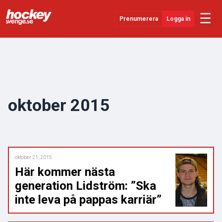
☰
Prenumerera
Logga in
Senaste Nytt
YouTube
SHL
oktober 2015
Evenemang
Övrigt
oktober 21, 2015
Här kommer nästa
generation Lidström: ”Ska
inte leva på pappas karriär”