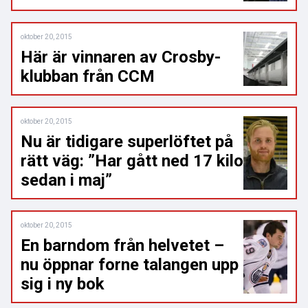
oktober 20, 2015
Här är vinnaren av Crosby-
klubban från CCM
oktober 20, 2015
Nu är tidigare superlöftet på
rätt väg: ”Har gått ned 17 kilo
sedan i maj”
oktober 20, 2015
En barndom från helvetet –
nu öppnar forne talangen upp
sig i ny bok