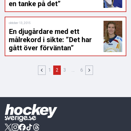
en tanke på det”
oktober 13, 2015
En djugårdare med ett
målrekord i sikte: ”Det har
gått över förväntan”
1
2
3
…
6