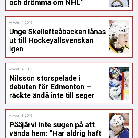
och drömma om NHL”
oktober 14, 2015
Unge Skellefteåbacken lånas
ut till Hockeyallsvenskan
igen
oktober 14, 2015
Nilsson storspelade i
debuten för Edmonton –
räckte ändå inte till seger
oktober 13, 2015
Pääjärvi inte sugen på att
vända hem: ”Har aldrig haft