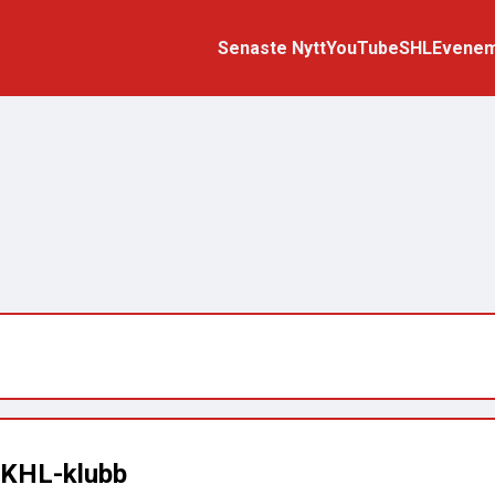
Senaste Nytt
YouTube
SHL
Evene
y KHL-klubb