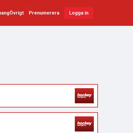
mang
Övrigt
Logga in
Prenumerera