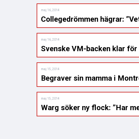
maj 16, 2014
Collegedrömmen hägrar: ”Vet 
maj 16, 2014
Svenske VM-backen klar fö
maj 15, 2014
Begraver sin mamma i Montré
maj 15, 2014
Warg söker ny flock: ”Har me