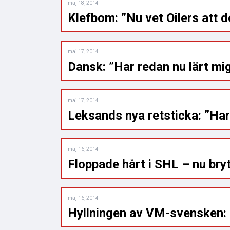
maj 18, 2014
Klefbom: ”Nu vet Oilers att 
maj 17, 2014
Dansk: ”Har redan nu lärt mi
maj 17, 2014
Leksands nya retsticka: ”Har
maj 16, 2014
Floppade hårt i SHL – nu bry
maj 16, 2014
Hyllningen av VM-svensken: ”