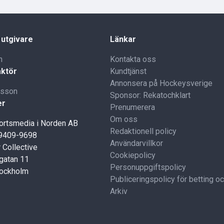
 utgivare
Länkar
n
Kontakta oss
ktör
Kundtjänst
Annonsera på Hockeysverige
lsson
Sponsor: Rekatochklart
er
Prenumerera
Om oss
portsmedia i Norden AB
Redaktionell policy
59409-9698
Användarvillkor
 Collective
Cookiepolicy
gatan 11
Personuppgiftspolicy
tockholm
Publiceringspolicy för betting o
Arkiv