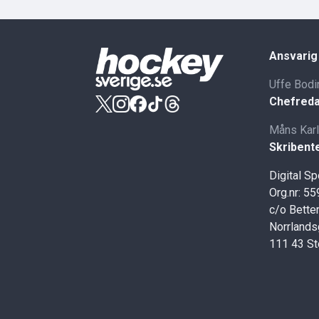
Ansvarig
Uffe Bodi
Chefreda
Måns Kar
Skribent
Digital S
Org.nr: 5
c/o Better
Norrlands
111 43 S