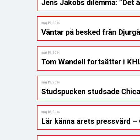
Jens Jakobs dilemma: ”Det är
maj 19, 2014
Väntar på besked från Djurgå
maj 19, 2014
Tom Wandell fortsätter i KH
maj 19, 2014
Studspucken studsade Chic
maj 18, 2014
Lär känna årets pressvärd –