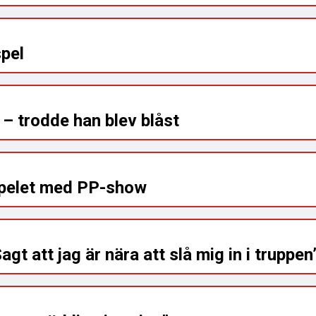
spel
 – trodde han blev blåst
spelet med PP-show
t att jag är nära att slå mig in i truppen