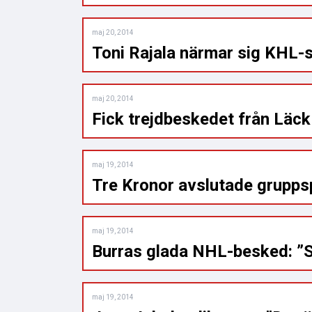
maj 20, 2014
Toni Rajala närmar sig KHL-
maj 20, 2014
Fick trejdbeskedet från Läck
maj 19, 2014
Tre Kronor avslutade grupp
maj 19, 2014
Burras glada NHL-besked: ”Sag
maj 19, 2014