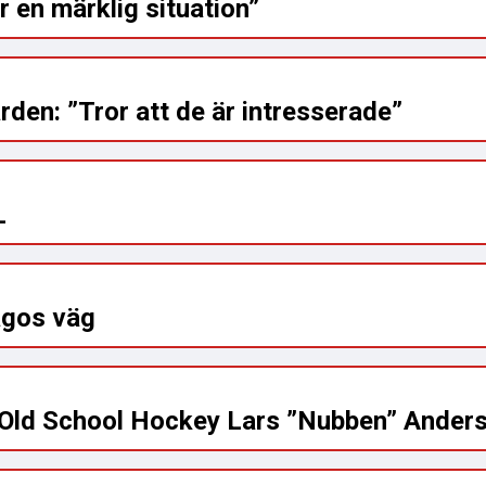
 en märklig situation”
rden: ”Tror att de är intresserade”
L
agos väg
 Old School Hockey Lars ”Nubben” Ander