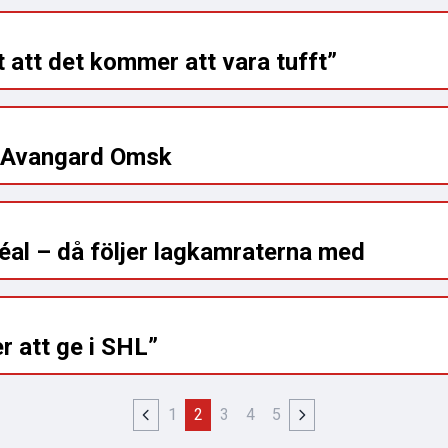
att det kommer att vara tufft”
r Avangard Omsk
al – då följer lagkamraterna med
r att ge i SHL”
1
2
3
4
5