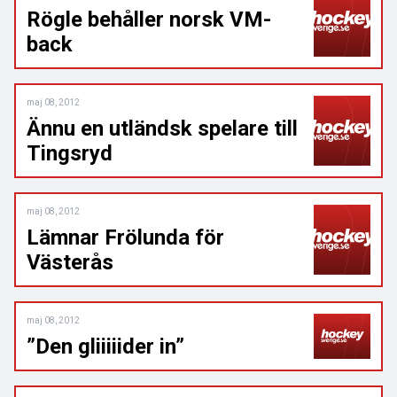
Rögle behåller norsk VM-
back
maj 08, 2012
Ännu en utländsk spelare till
Tingsryd
maj 08, 2012
Lämnar Frölunda för
Västerås
maj 08, 2012
”Den gliiiiider in”