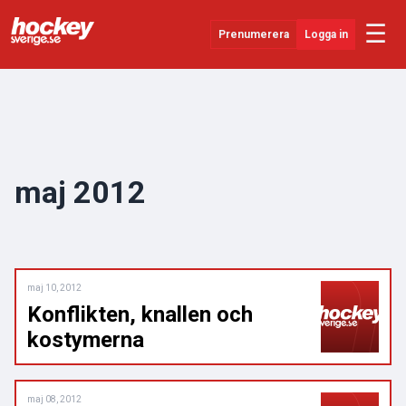
☰
Prenumerera
Logga in
Senaste Nytt
YouTube
SHL
maj 2012
Evenemang
Övrigt
maj 10, 2012
Konflikten, knallen och
kostymerna
maj 08, 2012