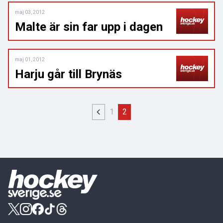
maj 03, 2012
Malte är sin far upp i dagen
maj 01, 2012
Harju går till Brynäs
1
2