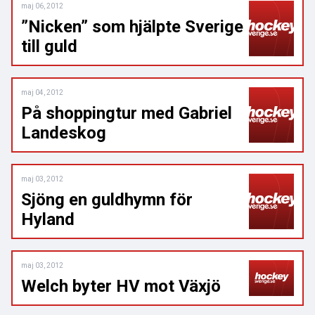
maj 06, 2012
”Nicken” som hjälpte Sverige
till guld
maj 04, 2012
På shoppingtur med Gabriel
Landeskog
maj 03, 2012
Sjöng en guldhymn för
Hyland
maj 03, 2012
Welch byter HV mot Växjö