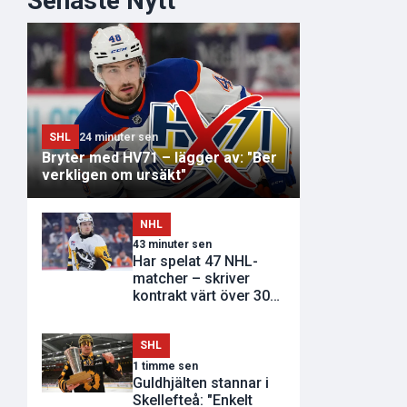
Senaste Nytt
SHL
24 minuter sen
Bryter med HV71 – lägger av: "Ber
verkligen om ursäkt"
NHL
43 minuter sen
Har spelat 47 NHL-
matcher – skriver
kontrakt värt över 300
miljoner
SHL
1 timme sen
Guldhjälten stannar i
Skellefteå: "Enkelt