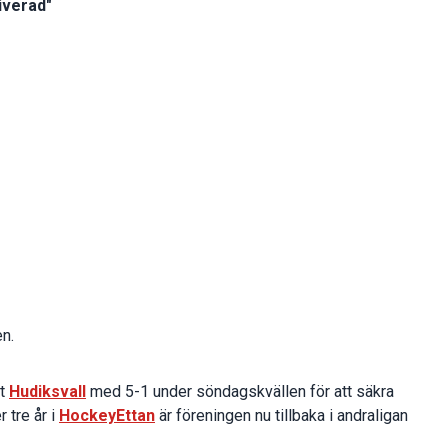
iverad"
en.
ot
Hudiksvall
med 5-1 under söndagskvällen för att säkra
 tre år i
HockeyEttan
är föreningen nu tillbaka i andraligan