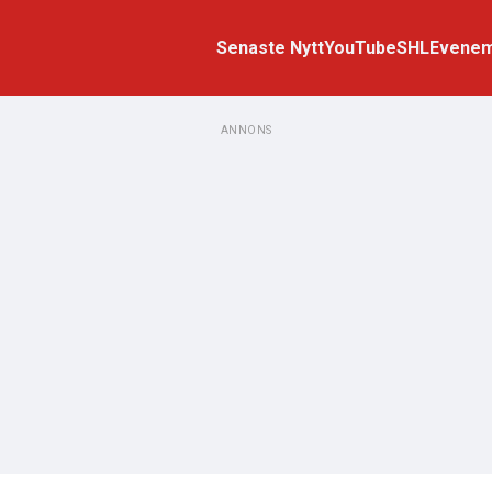
Senaste Nytt
YouTube
SHL
Evene
ANNONS