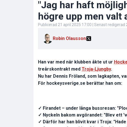
"Jag har haft möjlig
högre upp men valt a
Publicerad
21 april 2025 17:00
| Senast redigerad
Robin Olausson
Han var med när klubben åkte ut ur
Hocke
treårskontrakt med
Troja-Ljungby
.
Nu har Dennis Fröland, som lagkapten, var
För hockeysverige.se berättar han om:
✓ Firandet – under långa bussresan: "Pl
✓ Nyckeln bakom avgörandet: "Blev ett 'w
✓ Därför har han blivit kvar i Troja: "Hade i