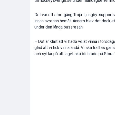
till hockeysverige.se under måndagseftermi
Det var ett stort gäng Troja-Ljungby-support
innan avresan hemåt. Annars blev det dock ett
under den långa bussresan.
– Det är klart att vi hade velat vinna i tors
glad att vi fick vinna ändå. Vi ska träffas ga
och syftar på att laget ska bli firade på Stor