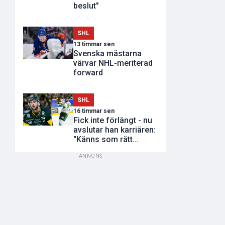
beslut"
SHL
13 timmar sen
Svenska mästarna
värvar NHL-meriterad
forward
SHL
16 timmar sen
Fick inte förlängt - nu
avslutar han karriären:
"Känns som rätt
tidpunkt"
ANNONS