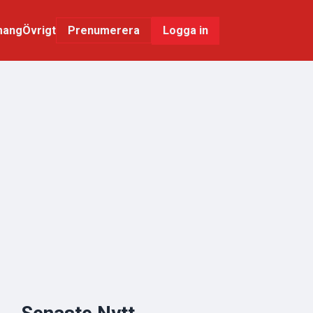
mang
Övrigt
Logga in
Prenumerera