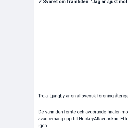
✓ Svaret om framtiden: "Jag är sjukt mot
Troja-Ljungby är en allsvensk förening återig
De vann den femte och avgörande finalen m
avancemang upp till HockeyAllsvenskan. Efter
igen.