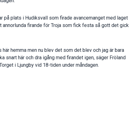
ddagen.
rar på plats i Hudiksvall som firade avancemanget med laget
 annorlunda firande för Troja som fick festa så gott det gick
dags här hemma men nu blev det som det blev och jag är bara
nska snart här och dra igång med firandet igen, säger Fröland
a Torget i Ljungby vid 18-tiden under måndagen.