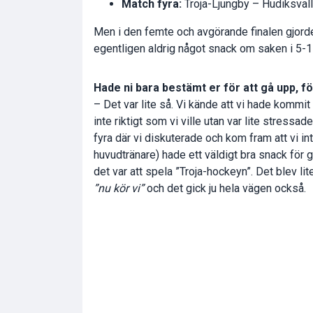
Match fyra:
Troja-Ljungby – Hudiksval
Men i den femte och avgörande finalen gjorde
egentligen aldrig något snack om saken i 5-1
Hade ni bara bestämt er för att gå upp, fö
– Det var lite så. Vi kände att vi hade kommit 
inte riktigt som vi ville utan var lite stressa
fyra där vi diskuterade och kom fram att vi 
huvudtränare) hade ett väldigt bra snack för 
det var att spela ”Troja-hockeyn”. Det blev li
”nu kör vi”
och det gick ju hela vägen också.