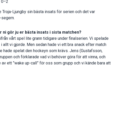
l 0–2
 Troja-Ljungby sin bästa insats för serien och det var
-segern.
r ni gör ju er bästa insats i sista matchen?
ifrån vårt spel lite grann tidigare under finalserien. Vi spelade
de i allt vi gjorde. Men sedan hade vi ett bra snack efter match
inte hade spelat den hockeyn som krävs. Jens (Gustafsson,
gruppen och förklarade vad vi behöver göra för att vinna, och
te av ett ”wake up-call” för oss som grupp och vi kände bara att