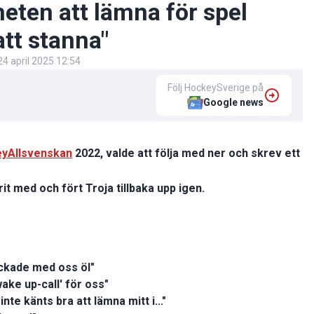
heten att lämna för spel
tt stanna"
24 april 2025 12:54
Följ HockeySverige på
Google news
yAllsvenskan
2022, valde att följa med ner och skrev ett
it med och fört Troja tillbaka upp igen.
ockade med oss öl"
ake up-call' för oss"
nte känts bra att lämna mitt i..."