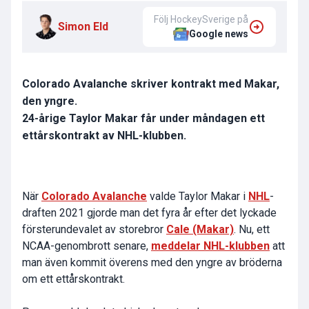
Följ HockeySverige på
Simon Eld
Google news
Colorado Avalanche skriver kontrakt med Makar,
den yngre.
24-årige Taylor Makar får under måndagen ett
ettårskontrakt av NHL-klubben.
När
Colorado Avalanche
valde Taylor Makar i
NHL
-
draften 2021 gjorde man det fyra år efter det lyckade
försterundevalet av storebror
Cale (Makar)
. Nu, ett
NCAA-genombrott senare,
meddelar NHL-klubben
att
man även kommit överens med den yngre av bröderna
om ett ettårskontrakt.