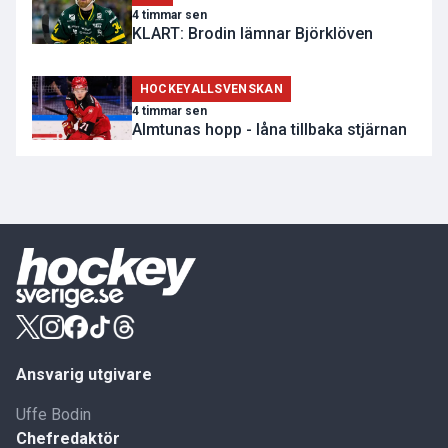
4 timmar sen
KLART: Brodin lämnar Björklöven
HOCKEYALLSVENSKAN
4 timmar sen
Almtunas hopp - låna tillbaka stjärnan
Ansvarig utgivare
Uffe Bodin
Chefredaktör