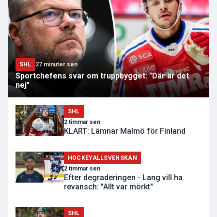
SHL
27 minuter sen
Sportchefens svar om truppbygget: "Där är det
nej"
SHL
2 timmar sen
KLART: Lämnar Malmö för Finland
HOCKEYALLSVENSKAN
2 timmar sen
Efter degraderingen - Lang vill ha
revansch: "Allt var mörkt"
SHL