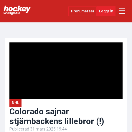
☰
Prenumerera
Logga in
ANNONS
Senaste Nytt
YouTube
SHL
Evenemang
Övrigt
NHL
Colorado sajnar
stjärnbackens lillebror (!)
Publicerad
31 mars 2025 19:44