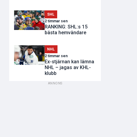
SHL
2 timmar sen
RANKING: SHL:s 15
bästa hemvändare
NHL
2 timmar sen
Ex-stjärnan kan lämna
NHL – jagas av KHL-
klubb
ANNONS