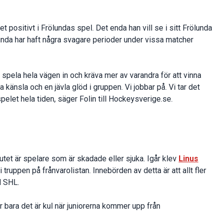
 positivt i Frölundas spel. Det enda han vill se i sitt Frölunda
rölunda har haft några svagare perioder under vissa matcher
t spela hela vägen in och kräva mer av varandra för att vinna
 känsla och en jävla glöd i gruppen. Vi jobbar på. Vi tar det
elet hela tiden, säger Folin till Hockeysverige.se.
utet är spelare som är skadade eller sjuka. Igår klev
Linus
truppen på frånvarolistan. Innebörden av detta är att allt fler
l SHL.
r bara det är kul när juniorerna kommer upp från