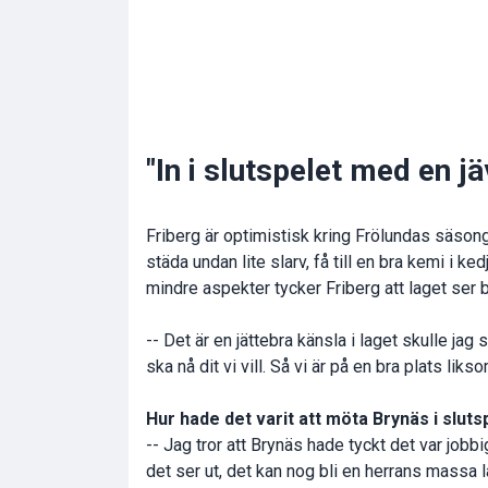
"In i slutspelet med en jä
Friberg är optimistisk kring Frölundas säson
städa undan lite slarv, få till en bra kemi i k
mindre aspekter tycker Friberg att laget ser b
-- Det är en jättebra känsla i laget skulle ja
ska nå dit vi vill. Så vi är på en bra plats liks
Hur hade det varit att möta Brynäs i sluts
-- Jag tror att Brynäs hade tyckt det var jobbi
det ser ut, det kan nog bli en herrans mass