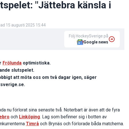
spelet: "Jättebra känsla i
rad
15 augusti 2025 15:44
Följ HockeySverige på
Google news
är
Frölunda
optimistiska.
ande slutspelet.
obbigt att möta oss om två dagar igen, säger
ysverige.se.
nda nu förlorat sina senaste två. Noterbart är även att de fyra
ebro
och
Linköping
. Lag som befinner sig i botten av
onkurrenterna
Timrå
och Brynäs och förlorade båda matcherna.