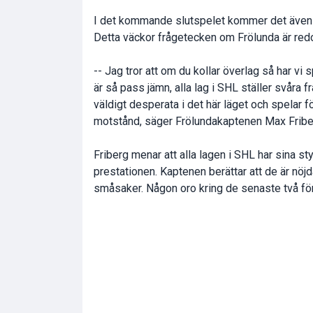
I det kommande slutspelet kommer det även v
Detta väckor frågetecken om Frölunda är redo 
-- Jag tror att om du kollar överlag så har vi
är så pass jämn, alla lag i SHL ställer svåra
väldigt desperata i det här läget och spelar fö
motstånd, säger Frölundakaptenen Max Friber
Friberg menar att alla lagen i SHL har sina st
prestationen. Kaptenen berättar att de är nö
småsaker. Någon oro kring de senaste två för