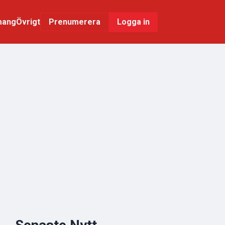
mang
Övrigt
Logga in
Prenumerera