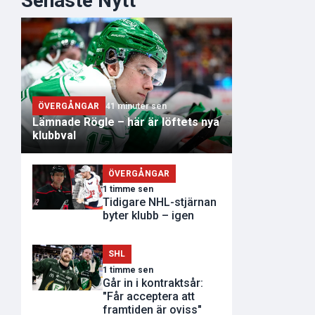
Senaste Nytt
ÖVERGÅNGAR
41 minuter sen
Lämnade Rögle – här är löftets nya
klubbval
ÖVERGÅNGAR
1 timme sen
Tidigare NHL-stjärnan
byter klubb – igen
SHL
1 timme sen
Går in i kontraktsår:
"Får acceptera att
framtiden är oviss"