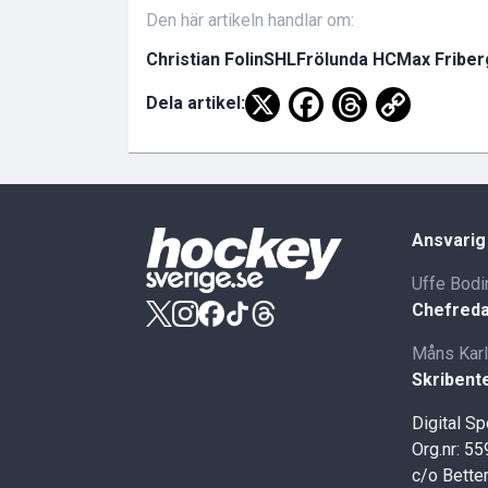
Den här artikeln handlar om:
Christian Folin
SHL
Frölunda HC
Max Friber
Dela artikel:
Ansvarig
Uffe Bodi
Chefreda
Måns Kar
Skribent
Digital S
Org.nr: 5
c/o Better