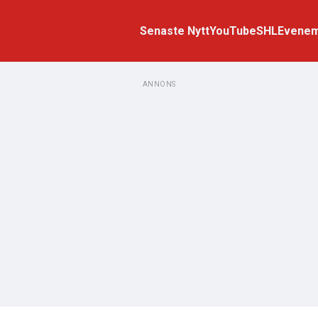
Senaste Nytt
YouTube
SHL
Evene
ANNONS