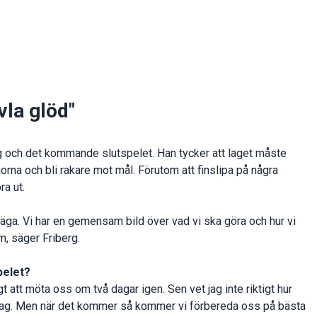
vla glöd"
g och det kommande slutspelet. Han tycker att laget måste
edjorna och bli rakare mot mål. Förutom att finslipa på några
ra ut.
g säga. Vi har en gemensam bild över vad vi ska göra och hur vi
om, säger Friberg.
pelet?
gt att möta oss om två dagar igen. Sen vet jag inte riktigt hur
a lag. Men när det kommer så kommer vi förbereda oss på bästa