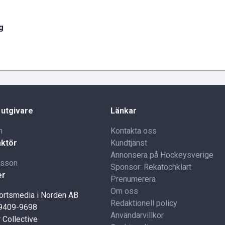
g
 utgivare
Länkar
n
Kontakta oss
ktör
Kundtjänst
Annonsera på Hockeysverige
lsson
Sponsor: Rekatochklart
er
Prenumerera
Om oss
portsmedia i Norden AB
Redaktionell policy
59409-9698
Användarvillkor
 Collective