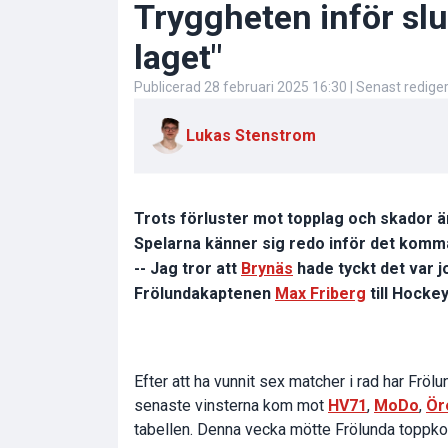
Tryggheten inför slut
laget"
Publicerad
28 februari 2025 16:30
| Senast redige
Lukas Stenstrom
Trots förluster mot topplag och skador 
Spelarna känner sig redo inför det komm
-- Jag tror att
Brynäs
hade tyckt det var j
Frölundakaptenen
Max Friberg
till Hocke
Efter att ha vunnit sex matcher i rad har Frölu
senaste vinsterna kom mot
HV71
,
MoDo
,
Ör
tabellen. Denna vecka mötte Frölunda toppk