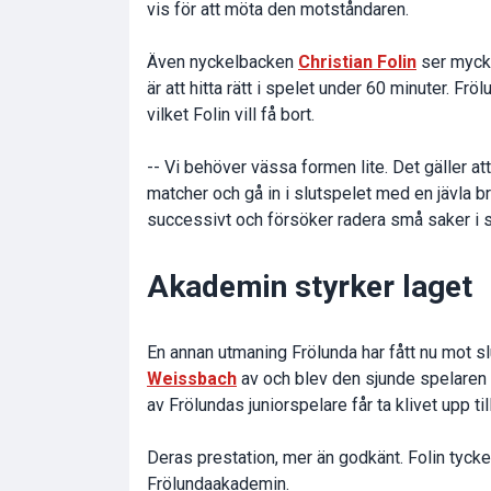
vis för att möta den motståndaren.
Även nyckelbacken
Christian Folin
ser mycket
är att hitta rätt i spelet under 60 minuter. F
vilket Folin vill få bort.
-- Vi behöver vässa formen lite. Det gäller at
matcher och gå in i slutspelet med en jävla bra
successivt och försöker radera små saker i sp
Akademin styrker laget
En annan utmaning Frölunda har fått nu mot sl
Weissbach
av och blev den sjunde spelaren i 
av Frölundas juniorspelare får ta klivet upp til
Deras prestation, mer än godkänt. Folin tycke
Frölundaakademin.