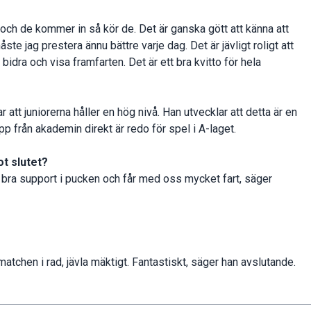
 och de kommer in så kör de. Det är ganska gött att känna att
åste jag prestera ännu bättre varje dag. Det är jävligt roligt att
idra och visa framfarten. Det är ett bra kvitto för hela
tt juniorerna håller en hög nivå. Han utvecklar att detta är en
 från akademin direkt är redo för spel i A-laget.
ot slutet?
har bra support i pucken och får med oss mycket fart, säger
e matchen i rad, jävla mäktigt. Fantastiskt, säger han avslutande.