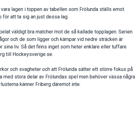
ara lagen i toppen av tabellen som Frölunda ställs emot.
för att ta sig an just dessa lag.
 spelat väldigt bra matcher mot de så kallade topplagen. Serien
 frågor och de som ligger och kämpar vid nedre sträcken är
r sina liv. Så det finns inget som heter enklare eller tuffare
g till Hockeysverige.se.
yrkor och svagheter och att Frölunda sätter ett större fokus på
jda med stora delar av Frölundas spel men behöver vässa några
lusterna känner Friberg däremot inte.